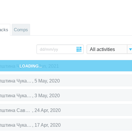
acks
Comps
All activities
LOADING...
Градска општина Чукарица
,
9 Jun, 2021
Градска општина Чукарица
,
5 May, 2020
Градска општина Чукарица
,
3 May, 2020
Градска општина Савски венац
,
24 Apr, 2020
Градска општина Чукарица
,
17 Apr, 2020