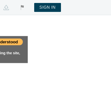
SIGN IN
derstood
ng the site,