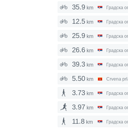
35.9
km
12.5
km
25.9
km
26.6
km
39.3
km
5.50
km
Crvena prl
3.73
km
3.97
km
11.8
km