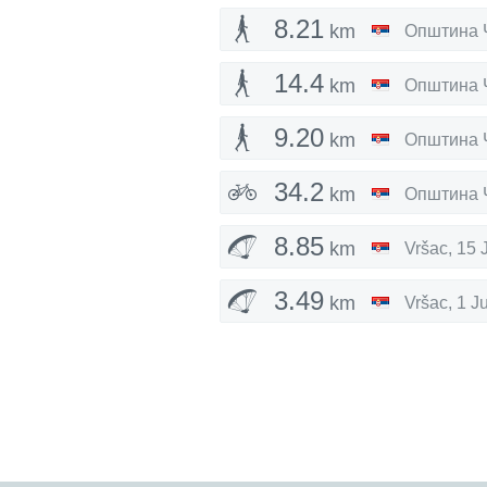
8.21
km
Општина 
14.4
km
Општина 
9.20
km
Општина 
34.2
km
Општина 
8.85
km
Vršac
,
15 
3.49
km
Vršac
,
1 J
3.71
km
Beograd
,
8.75
km
Beograd
,
6.03
km
Opština Ko