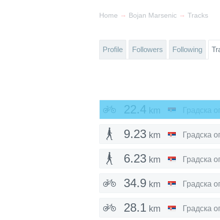
→
→
Home
Bojan Marsenic
Tracks
Profile
Followers
Following
Tr
22.4
km
9.23
km
6.23
km
34.9
km
28.1
km