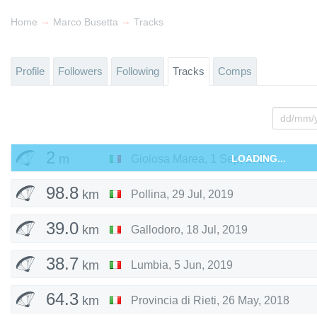
→
→
Home
Marco Busetta
Tracks
Profile
Followers
Following
Tracks
Comps
2
m
Gioiosa Marea
,
1 Sep, 2020
LOADING...
98.8
km
Pollina
,
29 Jul, 2019
39.0
km
Gallodoro
,
18 Jul, 2019
38.7
km
Lumbia
,
5 Jun, 2019
64.3
km
Provincia di Rieti
,
26 May, 2018