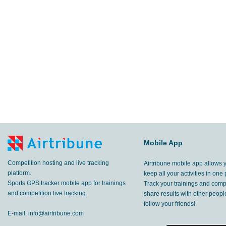
111
km
Messina
,
9 Apr, 2015
36.8
km
Messina
,
2 Apr, 2015
54.5
km
Piloni
,
29 Mar, 2015
31.4
km
Città Metropolitana di Torino
,
28 Mar, 2
13.7
km
Messina
,
21 Mar, 2015
14.6
Mobile App
km
Messina
,
21 Mar, 2015
Competition hosting and live tracking
Airtribune mobile app allows 
35.9
km
Enna
,
18 Mar, 2015
platform.
keep all your activities in one 
Sports GPS tracker mobile app for trainings
Track your trainings and compe
16.1
and competition live tracking.
share results with other peop
km
Palermo
,
13 Mar, 2015
follow your friends!
E-mail:
info@airtribune.com
16.9
km
Catania
,
2 Mar, 2015