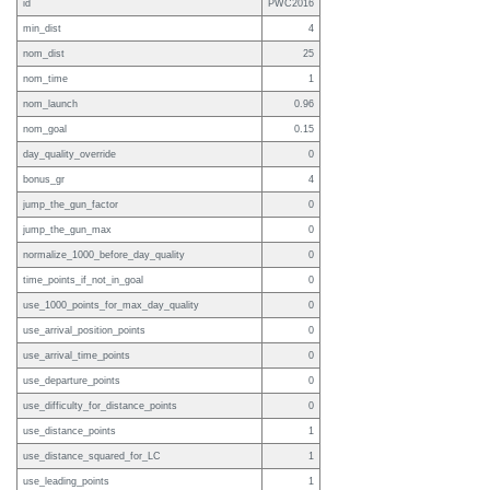
id
PWC2016
min_dist
4
nom_dist
25
nom_time
1
nom_launch
0.96
nom_goal
0.15
day_quality_override
0
bonus_gr
4
jump_the_gun_factor
0
jump_the_gun_max
0
normalize_1000_before_day_quality
0
time_points_if_not_in_goal
0
use_1000_points_for_max_day_quality
0
use_arrival_position_points
0
use_arrival_time_points
0
use_departure_points
0
use_difficulty_for_distance_points
0
use_distance_points
1
use_distance_squared_for_LC
1
use_leading_points
1