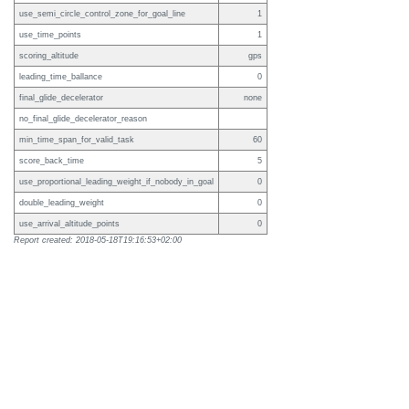
use_semi_circle_control_zone_for_goal_line
1
use_time_points
1
scoring_altitude
gps
leading_time_ballance
0
final_glide_decelerator
none
no_final_glide_decelerator_reason
min_time_span_for_valid_task
60
score_back_time
5
use_proportional_leading_weight_if_nobody_in_goal
0
double_leading_weight
0
use_arrival_altitude_points
0
Report created: 2018-05-18T19:16:53+02:00