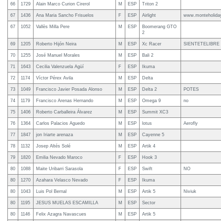
66
1729
Alain Marco Curion Cirerol
M
ESP
Triton 2
67
1436
Ana Maria Sancho Frisuelos
F
ESP
Airlight
www.monteholida
67
1052
Vallès Milla Pere
M
ESP
Boomerang GTO
2
69
1205
Roberto Hijón Neira
M
ESP
Xc Racer
SIENTETELIBRE
70
1255
José Manuel Morales
M
ESP
Bali 2
71
1643
Cecilia Valenzuela Agüí
F
ESP
Ikuma
72
1174
Víctor Pérex Avila
M
ESP
Delta
73
1049
Francisco Javier Posada Alonso
M
ESP
Delta 2
POTES
74
1179
Francisco Arenas Hernando
M
ESP
Omega 9
no
75
1406
Roberto Carballeira Álvarez
M
ESP
Summit XC3
76
1364
Carlos Palacios Aguedo
M
ESP
lotus
Aerofly
77
1847
jon Iriarte arenaza
M
ESP
Cayenne 5
78
1132
Josep Altés Solé
M
ESP
Artik 4
79
1820
Emilia Nevado Maroco
F
ESP
Hook 3
80
1088
Maite Uribarri Sarasola
F
ESP
Swift
NO
80
1270
Azahara Velasco Nevado
F
ESP
Ikuma
80
1043
Luis Pol Bernal
M
ESP
Artik 5
Niviuk
80
1195
JESUS MUELAS ESCAMILLA
M
ESP
Sector
80
1146
Felix Azagra Navascues
M
ESP
Artik 5