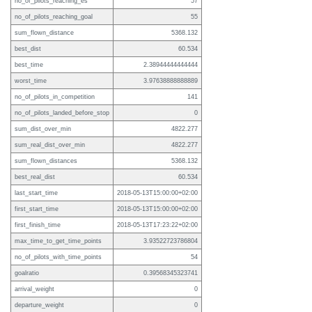
no_of_pilots_reaching_es
57
no_of_pilots_reaching_goal
55
sum_flown_distance
5368.132
best_dist
60.534
best_time
2.38944444444444
worst_time
3.97638888888889
no_of_pilots_in_competition
141
no_of_pilots_landed_before_stop
0
sum_dist_over_min
4822.277
sum_real_dist_over_min
4822.277
sum_flown_distances
5368.132
best_real_dist
60.534
last_start_time
2018-05-13T15:00:00+02:00
first_start_time
2018-05-13T15:00:00+02:00
first_finish_time
2018-05-13T17:23:22+02:00
max_time_to_get_time_points
3.93522723786804
no_of_pilots_with_time_points
54
goalratio
0.39568345323741
arrival_weight
0
departure_weight
0