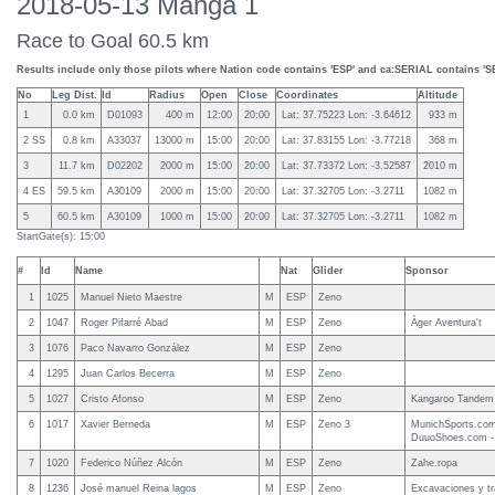
2018-05-13 Manga 1
Race to Goal 60.5 km
Results include only those pilots where Nation code contains 'ESP' and ca:SERIAL contains 'S
No
Leg Dist.
Id
Radius
Open
Close
Coordinates
Altitude
1
0.0 km
D01093
400 m
12:00
20:00
Lat: 37.75223 Lon: -3.64612
933 m
2 SS
0.8 km
A33037
13000 m
15:00
20:00
Lat: 37.83155 Lon: -3.77218
368 m
3
11.7 km
D02202
2000 m
15:00
20:00
Lat: 37.73372 Lon: -3.52587
2010 m
4 ES
59.5 km
A30109
2000 m
15:00
20:00
Lat: 37.32705 Lon: -3.2711
1082 m
5
60.5 km
A30109
1000 m
15:00
20:00
Lat: 37.32705 Lon: -3.2711
1082 m
StartGate(s): 15:00
#
Id
Name
Nat
Glider
Sponsor
1
1025
Manuel Nieto Maestre
M
ESP
Zeno
2
1047
Roger Pifarré Abad
M
ESP
Zeno
Àger Aventura't
3
1076
Paco Navarro González
M
ESP
Zeno
4
1295
Juan Carlos Becerra
M
ESP
Zeno
5
1027
Cristo Afonso
M
ESP
Zeno
Kangaroo Tandem 
6
1017
Xavier Berneda
M
ESP
Zeno 3
MunichSports.com 
DuuoShoes.com -
7
1020
Federico Núñez Alcón
M
ESP
Zeno
Zahe.ropa
8
1236
José manuel Reina lagos
M
ESP
Zeno
Excavaciones y tr