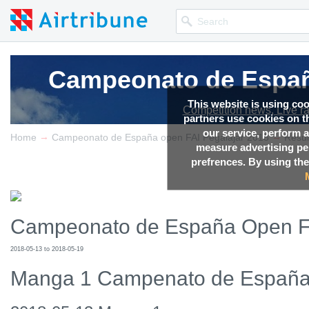
Campeonato de España
Campeonato de España
Campeonato de España
Campeonato de España
Campeonato de España
This website is using co
Competition news, Live r
Competition news, Live r
Competition news, Live r
Competition news, Live r
Competition news, Live r
partners use cookies on th
our service, perform a
→
→
Home
Campeonato de España open FAI Pegalajar 2018
Resul
measure advertising p
prefrences. By using the
Campeonato de España Open FAI
2018-05-13 to 2018-05-19
Manga 1 Campenato de España 