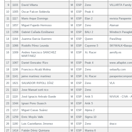
9
1103
David Villarta
M
ESP
Zeno
VILLARTA Family
10
1005
Oscar Falcon Soldevila
M
ESP
Peak 4
11
1117
Mario Arque Domingo
M
ESP
Elan 2
revista Parapente /
12
1657
Miguel Fajardo Hermoso
M
ESP
Zeno
Alamair
13
1358
Gabriel Cañada Estébanez
M
ESP
BALI 2
Windtech Paraglid
14
1164
Juanma Garcia Guerrero
M
ESP
Queen
ParaShop
15
1066
Rodolfo Pérez Leunda
M
ESP
Cayenne 5
SKYWALK+Basque
16
1009
Andres francisco SANCHEZ
M
ESP
Xc Racer
aerofly.es
MARTINEZ
17
1067
Daniel Gonzalez Rizo
M
ESP
Peak 4
www.alfapilot.co
18
1106
Francisco Alcalá Molina
M
ESP
Zeno
sebasfly.com
19
1141
jaime martinez martinez
M
ESP
Xc Racer
parapentecompost
20
1621
SALVADOR RIPOLL DÍAZ
M
ESP
Zeno
VLA
21
1113
Jose Manuel sorli rico
M
ESP
Zeno
22
1118
José Ignacio Arévalo Guede
M
ESP
Artik 5
NIVIUK - CIVA -
23
1044
Ignasi Pons Guasch
M
ESP
Artik 5
23
1217
Miguel Casas Suárez
M
ESP
Alpina 2
25
1259
Enric Moyés Valls
M
ESP
Sigma 10
26
1180
Luis Castellanos Jimenez
M
ESP
Zeno
draco
27
1414
Fabián Déniz Quintana
M
ESP
Mantra 6