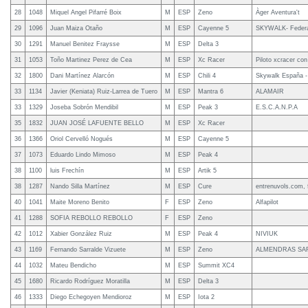
28
1048
Miquel Angel Pifarré Boix
M
ESP
Zeno
Àger Aventura't
29
1096
Juan Maiza Otaño
M
ESP
Cayenne 5
SKYWALK- Feder
30
1291
Manuel Benitez Fraysse
M
ESP
Delta 3
31
1053
Toño Martinez Perez de Cea
M
ESP
Xc Racer
Piloto xcracer co
32
1800
Dani Martínez Alarcón
M
ESP
Chili 4
Skywalk España - 
33
1134
Javier (Keniata) Ruiz-Larrea de Tuero
M
ESP
Mantra 6
ALAMAIR
33
1329
Joseba Sobrón Mendibil
M
ESP
Peak 3
E.S.C.A.N.P.A
35
1832
JUAN JOSÉ LAFUENTE BELLO
M
ESP
Xc Racer
36
1366
Oriol Cervelló Nogués
M
ESP
Cayenne 5
37
1073
Eduardo Lindo Mimoso
M
ESP
Peak 4
38
1100
luis Frechín
M
ESP
Artik 5
38
1287
Nando Silla Martínez
M
ESP
Cure
entrenuvols.com, 
40
1041
Maite Moreno Benito
F
ESP
Zeno
Alfapilot
41
1288
SOFIA REBOLLO REBOLLO
F
ESP
Zeno
42
1012
Xabier González Ruiz
M
ESP
Peak 4
NIVIUK
43
1169
Fernando Sarralde Vizuete
M
ESP
Zeno
ALMENDRAS SA
44
1032
Mateu Bendicho
M
ESP
Summit XC4
45
1680
Ricardo Rodríguez Moratilla
M
ESP
Delta 3
46
1333
Diego Echegoyen Mendioroz
M
ESP
Iota 2