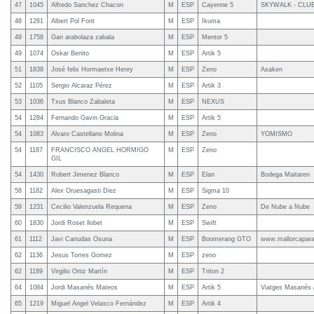
47
1045
Alfredo Sanchez Chacon
M
ESP
Cayenne 5
SKYWALK - CLUB
48
1261
Albert Pol Font
M
ESP
Ikuma
49
1758
Gari arabolaza zabala
M
ESP
Mentor 5
49
1074
Oskar Benito
M
ESP
Artik 5
51
1838
José felix Hormaetxe Henry
M
ESP
Zeno
Asaken
52
1105
Sergio Alcaraz Pérez
M
ESP
Artik 3
53
1036
Txus Blanco Zabaleta
M
ESP
NEXUS
54
1284
Fernando Gavin Gracia
M
ESP
Artik 5
54
1083
Alvaro Castellano Molina
M
ESP
Zeno
YOMISMO
54
1187
FRANCISCO ANGEL HORMIGO
M
ESP
Zeno
GIL
54
1430
Robert Jimenez Blanco
M
ESP
Elan
Bodega Maitaren
58
1182
Alex Oruesagasti Diez
M
ESP
Sigma 10
59
1231
Cecilio Valenzuela Requena
M
ESP
Zeno
De Nube a Nube
60
1830
Jordi Roset llobet
M
ESP
Swift
61
1112
Javi Canudas Osuna
M
ESP
Boomerang GTO
www.mallorcapara
62
1136
Jesus Torres Gomez
M
ESP
zeno
62
1189
Virgilio Ortiz Martín
M
ESP
Triton 2
64
1084
Jordi Masanés Mateos
M
ESP
Artik 5
Viatges Masanés /
65
1219
Miguel Angel Velasco Fernández
M
ESP
Artik 4