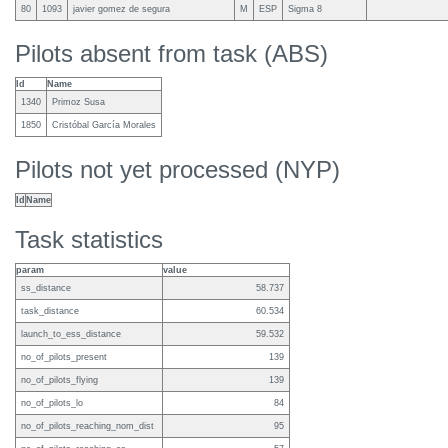
80
1093
javier gomez de segura
M
ESP
Sigma 8
Pilots absent from task (ABS)
Id
Name
1340
Primoz Susa
1850
Cristóbal García Morales
Pilots not yet processed (NYP)
Id
Name
Task statistics
param
value
ss_distance
58.737
task_distance
60.534
launch_to_ess_distance
59.532
no_of_pilots_present
139
no_of_pilots_flying
139
no_of_pilots_lo
84
no_of_pilots_reaching_nom_dist
95