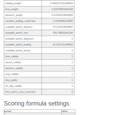
leading_weight
0.0922217231390603
time_weight
0.434759551941284
distance_weight
0.473018724919655
smallest_leading_coefficient
2.23346585129055
available_points_distance
473.018724919655
available_points_time
434.759551941284
available_points_departure
0
available_points_leading
92.2217231390603
available_points_arrival
0
time_validity
1
launch_validity
1
distance_validity
1
stop_validity
1
day_quality
1
ftv_day_validity
1
time_points_stop_correction
0
Scoring formula settings
param
value