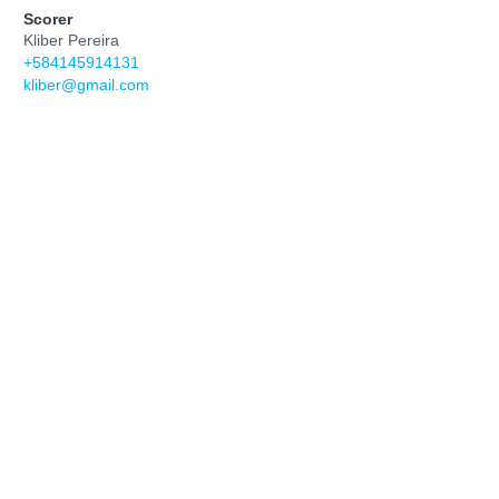
Scorer
Kliber Pereira
+584145914131
kliber@gmail.com