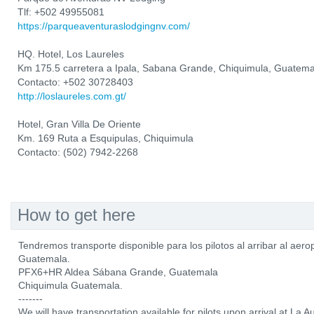
Tlf: +502 49955081
https://parqueaventuraslodgingnv.com/
HQ. Hotel, Los Laureles
Km 175.5 carretera a Ipala, Sabana Grande, Chiquimula, Guatema
Contacto: +502 30728403
http://loslaureles.com.gt/
Hotel, Gran Villa De Oriente
Km. 169 Ruta a Esquipulas, Chiquimula
Contacto: (502) 7942-2268
How to get here
Tendremos transporte disponible para los pilotos al arribar al aer
Guatemala.
PFX6+HR Aldea Sábana Grande, Guatemala
Chiquimula Guatemala.
-------
We will have transportation available for pilots upon arrival at La A