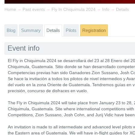
→
→
→
→
Home
Past events
Fly In Chiquimula 2024
Info
Details
Blog
Summary
Details
Pilots
Registration
Event info
El Fly in Chiquimula 2024 se desarrollará del 23 al 28 Enero del 2
Chiquimula, Guatemala. Sitio donde se han desarrollado competenc
Competencias previas han sido Ganadores Zion Sussano, Josh Cohn
Se hace la invitación a todos los pilotos de nivel intermedios y Av
del vuelo en la zona Oriente de Guatemala. Tendremos guías en vu
precisión, concurso de disfraces en vuelo.
The Fly in Chiquimula 2024 will take place from January 23 to 28, 
Chiquimula, Guatemala. Site where international competitions with 
Competitions, Zion Sussano, Josh Cohn, and Jurij Vidic have been
An invitation is made to all intermediate and advanced level pilots w
the Eastern area of ​​Guatemala. We will have in-flight guides for XC f