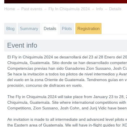
→
→
→
→
Home
Past events
Fly In Chiquimula 2024
Info
Details
Blog
Summary
Details
Pilots
Registration
Event info
El Fly in Chiquimula 2024 se desarrollará del 23 al 28 Enero del 2
Chiquimula, Guatemala. Sitio donde se han desarrollado competenc
Competencias previas han sido Ganadores Zion Sussano, Josh Cohn
Se hace la invitación a todos los pilotos de nivel intermedios y Av
del vuelo en la zona Oriente de Guatemala. Tendremos guías en vu
precisión, concurso de disfraces en vuelo.
The Fly in Chiquimula 2024 will take place from January 23 to 28, 
Chiquimula, Guatemala. Site where international competitions with 
Competitions, Zion Sussano, Josh Cohn, and Jurij Vidic have been
An invitation is made to all intermediate and advanced level pilots w
the Eastern area of ​​Guatemala. We will have in-flight guides for XC f