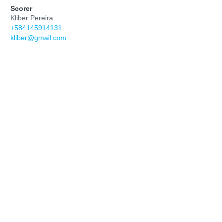
Scorer
Kliber Pereira
+584145914131
kliber@gmail.com