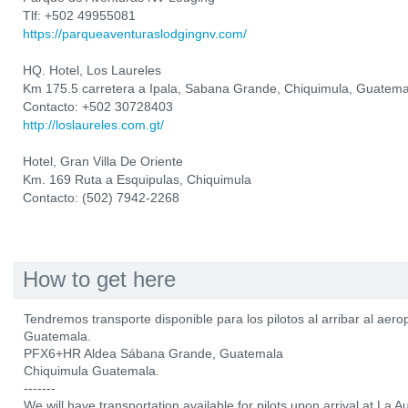
Tlf: +502 49955081
https://parqueaventuraslodgingnv.com/
HQ. Hotel, Los Laureles
Km 175.5 carretera a Ipala, Sabana Grande, Chiquimula, Guatema
Contacto: +502 30728403
http://loslaureles.com.gt/
Hotel, Gran Villa De Oriente
Km. 169 Ruta a Esquipulas, Chiquimula
Contacto: (502) 7942-2268
How to get here
Tendremos transporte disponible para los pilotos al arribar al aer
Guatemala.
PFX6+HR Aldea Sábana Grande, Guatemala
Chiquimula Guatemala.
-------
We will have transportation available for pilots upon arrival at La A