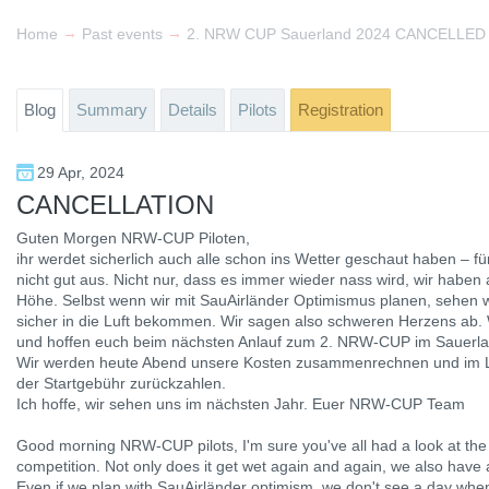
→
→
Home
Past events
2. NRW CUP Sauerland 2024 CANCELLED
Blog
Summary
Details
Pilots
Registration
29 Apr, 2024
CANCELLATION
Guten Morgen NRW-CUP Piloten,
ihr werdet sicherlich auch alle schon ins Wetter geschaut haben – 
nicht gut aus. Nicht nur, dass es immer wieder nass wird, wir haben
Höhe. Selbst wenn wir mit SauAirländer Optimismus planen, sehen w
sicher in die Luft bekommen. Wir sagen also schweren Herzens ab. W
und hoffen euch beim nächsten Anlauf zum 2. NRW-CUP im Sauerla
Wir werden heute Abend unsere Kosten zusammenrechnen und im La
der Startgebühr zurückzahlen.
Ich hoffe, wir sehen uns im nächsten Jahr. Euer NRW-CUP Team
Good morning NRW-CUP pilots, I'm sure you've all had a look at the 
competition. Not only does it get wet again and again, we also have a
Even if we plan with SauAirländer optimism, we don't see a day when 