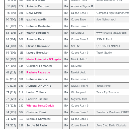
58 (98)
129
Antonio Cutrona
ITA
Advance Sigma 11
59 (99)
151
Deivi Gavriil
ITA
Ozone Zeno 2
Compass flight instrument
60 (100)
148
gabriele gardini
ITA
Ozone Enzo
fluo flights- aeci
61 (102)
127
Roberto Costantino
ITA
Ozone Enzo 3
62 (103)
234
Walter Zerpelloni
ITA
Up Meru 2
www.chalets-lagaun.com
63 (104)
202
Antonio Ruta
ITA
Ozone Enzo 3
ASD ALTIvoli
64 (105)
132
Stefano Dallavalle
ITA
Sol Lt2
QUOTAPPENNINO
65 (106)
111
Iacopo Boccalari
ITA
Ozone Rush 6
Trunk Studio
66 (107)
130
Maria Antonietta D'Angela
ITA
Niviuk Artik 6
67 (109)
145
Giovanni Fontanesi
ITA
Up Meru
68 (112)
143
Rachele Favarotto
ITA
Nuviuk Artik
69 (115)
101
Roberto Aurilia
ITA
Ozone Zeno 2
70 (118)
185
ALBERTO NONNIS
ITA
Niviuk Peak 6
Yetiextreme
71 (119)
219
Lucian Tulbure
ITA
Gin Leopard
Team Fly Toscana
72 (121)
217
Fabrizio Tintorri
ITA
Skywalk Mint
73 (123)
139
Wioletta Irena Dudak
ITA
Ozone Rush 6
74 (125)
109
Christian Biasi
ITA
Ozone Enzo 3
Trentino - Montura - G
74 (125)
119
Settimio Calvarese
ITA
Ozone Enzo 3
74 (125)
137
Sergio Di Fazio
ITA
Ozone Enzo 3
Aero Club Della Ciociaria