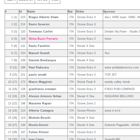
Task 5
2024-07-27
74.1 Km
1.000
#
Id
Name
Nat
Glider
Sponsor
1 (1)
223
Biagio Alberto Vitale
ITA
Ozone Enzo 3
Aeci, AIRE team, DMD, Alt
2 (2)
214
Denis Soverini
ITA
Ozone Enzo 3
3 (3)
120
Tommaso Carlini
ITA
Ozone Enzo 3
Dedalo SkyTeam - Studio Sc
4 (5)
118
Silvia Buzzi Ferraris
ITA
Ozone Enzo 3
Iome
5 (6)
141
Paolo Facchini
ITA
Niviuk X One
6 (7)
153
Manuel Grandi
ITA
Ozone Enzo 3
Xxx
7 (9)
108
Daniele Bevilacqua
ITA
Niviuk X One
8 (11)
188
Paul Paduraru
ITA
Ozone Enzo 3
www probladeservice.com
9 (15)
221
paolo veratti
ITA
Ozone Enzo 3
TOP JET
10 (17)
172
Mauro Maggiolo
ITA
Niviuk Peak 6
woody valley niviuk
11 (18)
128
gianfranco crestani
ITA
Ozone Enzo 3
FADO PUB-COMPASS
12 (19)
224
Alessio Antonio Voltan
ITA
Niviuk X One
INGUAINA BELLUNO
13 (22)
198
Massimo Rapari
ITA
Ozone Zeno 2
14 (24)
123
Alberto Castagna
ITA
Ozone Photon
www.ti-srl.it
15 (26)
114
Michele Boschi
ITA
Niviuk X One
16 (27)
138
Nicola Donini
ITA
Niviuk X One
Dolomiti Paganella - NOVA 
17 (28)
197
Fulvio Polcini
ITA
Ozone Enzo 3
18 (30)
124
Ivan Centa
ITA
Ozone Enzo 3
Superfly360