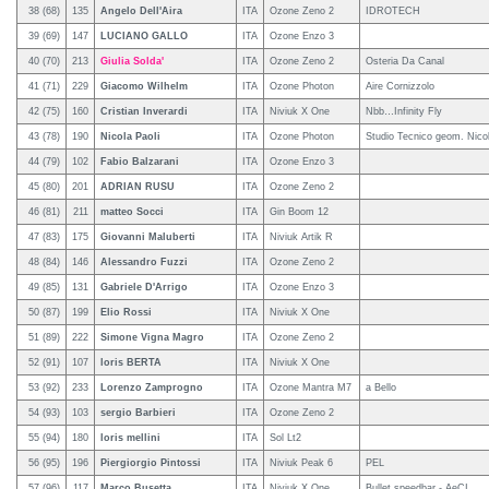
38 (68)
135
Angelo Dell'Aira
ITA
Ozone Zeno 2
IDROTECH
39 (69)
147
LUCIANO GALLO
ITA
Ozone Enzo 3
40 (70)
213
Giulia Solda'
ITA
Ozone Zeno 2
Osteria Da Canal
41 (71)
229
Giacomo Wilhelm
ITA
Ozone Photon
Aire Cornizzolo
42 (75)
160
Cristian Inverardi
ITA
Niviuk X One
Nbb…Infinity Fly
43 (78)
190
Nicola Paoli
ITA
Ozone Photon
Studio Tecnico geom. Nicol
44 (79)
102
Fabio Balzarani
ITA
Ozone Enzo 3
45 (80)
201
ADRIAN RUSU
ITA
Ozone Zeno 2
46 (81)
211
matteo Socci
ITA
Gin Boom 12
47 (83)
175
Giovanni Maluberti
ITA
Niviuk Artik R
48 (84)
146
Alessandro Fuzzi
ITA
Ozone Zeno 2
49 (85)
131
Gabriele D'Arrigo
ITA
Ozone Enzo 3
50 (87)
199
Elio Rossi
ITA
Niviuk X One
51 (89)
222
Simone Vigna Magro
ITA
Ozone Zeno 2
52 (91)
107
loris BERTA
ITA
Niviuk X One
53 (92)
233
Lorenzo Zamprogno
ITA
Ozone Mantra M7
a Bello
54 (93)
103
sergio Barbieri
ITA
Ozone Zeno 2
55 (94)
180
loris mellini
ITA
Sol Lt2
56 (95)
196
Piergiorgio Pintossi
ITA
Niviuk Peak 6
PEL
57 (96)
117
Marco Busetta
ITA
Niviuk X One
Bullet speedbar - AeCI