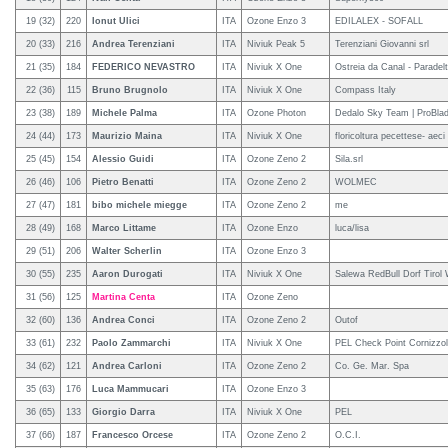
19 (32)
220
Ionut Ulici
ITA
Ozone Enzo 3
EDILALEX - SOFALL
20 (33)
216
Andrea Terenziani
ITA
Niviuk Peak 5
Terenziani Giovanni srl
21 (35)
184
FEDERICO NEVASTRO
ITA
Niviuk X One
Ostreia da Canal - Paradel
22 (36)
115
Bruno Brugnolo
ITA
Niviuk X One
Compass Italy
23 (38)
189
Michele Palma
ITA
Ozone Photon
Dedalo Sky Team | ProBlad
24 (44)
173
Maurizio Maina
ITA
Niviuk X One
floricoltura pecettese- aeci
25 (45)
154
Alessio Guidi
ITA
Ozone Zeno 2
Sila.srl
26 (46)
106
Pietro Benatti
ITA
Ozone Zeno 2
WOLMEC
27 (47)
181
bibo michele miegge
ITA
Ozone Zeno 2
me
28 (49)
168
Marco Littame
ITA
Ozone Enzo
luca/lisa
29 (51)
206
Walter Scherlin
ITA
Ozone Enzo 3
30 (55)
235
Aaron Durogati
ITA
Niviuk X One
Salewa RedBull Dorf Tirol
31 (56)
125
Martina Centa
ITA
Ozone Zeno
32 (60)
136
Andrea Conci
ITA
Ozone Zeno 2
Outof
33 (61)
232
Paolo Zammarchi
ITA
Niviuk X One
PEL Check Point Cornizzo
34 (62)
121
Andrea Carloni
ITA
Ozone Zeno 2
Co. Ge. Mar. Spa
35 (63)
176
Luca Mammucari
ITA
Ozone Enzo 3
36 (65)
133
Giorgio Darra
ITA
Niviuk X One
PEL
37 (66)
187
Francesco Orcese
ITA
Ozone Zeno 2
O.C.I.