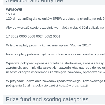
Selection and entry fee
WPISOWE
150 zł
120 zł - ze zniżką dla członków SPBW z opłaconą składką na rok 
Aby potwierdzić swoje uczestnictwo należy wpłacić 50zł zaliczki n
17 8602 0000 0008 0024 5052 0001
W tytule wpłaty prosimy koniecznie wpisać "Puchar 2017"
Reszta opłaty pobrana będzie w gotówce w czasie rejestracji prze
Wpisowe pokrywa: wywózki sprzętu na startowiska, zwózki z trasy
zwrotnych, upominki dla wszystkich zawodników, nagrody do roz
uczestniczących w ceremonii zamknięcia zawodów, opracowanie wyn
W przypadku odwołania zawodów (podstawowego i rezerwowego te
potrąceniu 15 zł na pokrycie części kosztów organizacji.
Prize fund and scoring categories