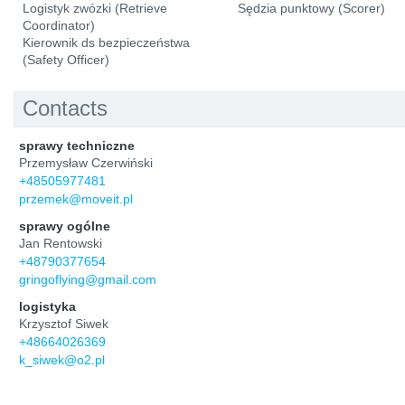
Logistyk zwózki (Retrieve
Sędzia punktowy (Scorer)
Coordinator)
Kierownik ds bezpieczeństwa
(Safety Officer)
Contacts
sprawy techniczne
Przemysław Czerwiński
+48505977481
przemek@moveit.pl
sprawy ogólne
Jan Rentowski
+48790377654
gringoflying@gmail.com
logistyka
Krzysztof Siwek
+48664026369
k_siwek@o2.pl