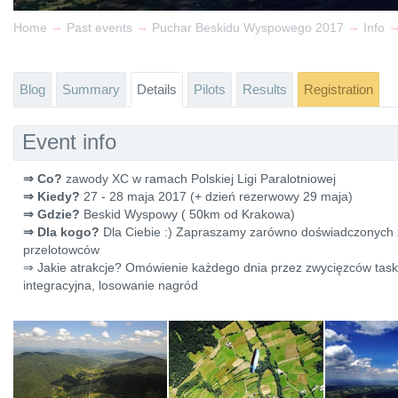
→
→
→
Home
Past events
Puchar Beskidu Wyspowego 2017
Info
Blog
Summary
Details
Pilots
Results
Registration
Event info
⇒ Co?
zawody XC w ramach Polskiej Ligi Paralotniowej
⇒ Kiedy?
27 - 28 maja 2017 (+ dzień rezerwowy 29 maja)
⇒ Gdzie?
Beskid Wyspowy ( 50km od Krakowa)
⇒ Dla kogo?
Dla Ciebie :) Zapraszamy zarówno doświadczonych 
przelotowców
⇒ Jakie atrakcje? Omówienie każdego dnia przez zwycięzców taskó
integracyjna, losowanie nagród