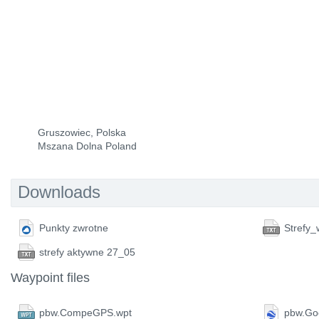
Gruszowiec, Polska
Mszana Dolna Poland
Downloads
Punkty zwrotne
Strefy_
strefy aktywne 27_05
Waypoint files
pbw.CompeGPS.wpt
pbw.Go