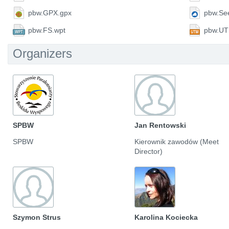
pbw.GPX.gpx
pbw.Se
pbw.FS.wpt
pbw.UT
Organizers
SPBW
Jan Rentowski
SPBW
Kierownik zawodów (Meet
Director)
Szymon Strus
Karolina Kociecka