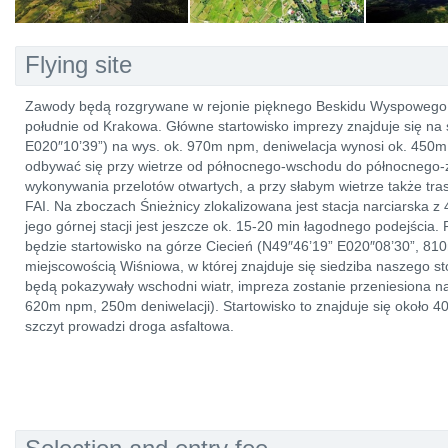
Flying site
Zawody będą rozgrywane w rejonie pięknego Beskidu Wyspowego. 
południe od Krakowa. Główne startowisko imprezy znajduje się na 
E020″10’39”) na wys. ok. 970m npm, deniwelacja wynosi ok. 450m
odbywać się przy wietrze od północnego-wschodu do północnego-z
wykonywania przelotów otwartych, a przy słabym wietrze także tra
FAI. Na zboczach Śnieżnicy zlokalizowana jest stacja narciarska
jego górnej stacji jest jeszcze ok. 15-20 min łagodnego podejścia
będzie startowisko na górze Ciecień (N49″46’19” E020″08’30”, 81
miejscowością Wiśniowa, w której znajduje się siedziba naszego s
będą pokazywały wschodni wiatr, impreza zostanie przeniesiona na
620m npm, 250m deniwelacji). Startowisko to znajduje się około 
szczyt prowadzi droga asfaltowa.