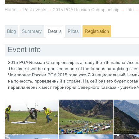
→
→
→
Home
Past events
2015 PGA Russian Championship
Info
Blog
Summary
Details
Pilots
Registration
Event info
2015 PGA Russian Championship is already the 7th national Accur
This time it will be organized in one of the famous paragliding si
Чемпионат России PGA 2015 года уже 7-й национальный Чемпи
на точность, проведенный в стране. На сей раз это будет орга
парапланерных мест территорий Северного Кавказа - ущелье 