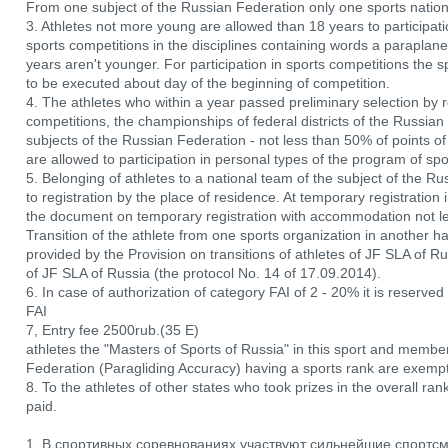
From one subject of the Russian Federation only one sports natio
3. Athletes not more young are allowed than 18 years to participati
sports competitions in the disciplines containing words a paraplane 
years aren't younger. For participation in sports competitions the 
to be executed about day of the beginning of competition.
4. The athletes who within a year passed preliminary selection by r
competitions, the championships of federal districts of the Russia
subjects of the Russian Federation - not less than 50% of points of
are allowed to participation in personal types of the program of spo
5. Belonging of athletes to a national team of the subject of the R
to registration by the place of residence. At temporary registration 
the document on temporary registration with accommodation not le
Transition of the athlete from one sports organization in another h
provided by the Provision on transitions of athletes of JF SLA of 
of JF SLA of Russia (the protocol No. 14 of 17.09.2014).
6. In case of authorization of category FAI of 2 - 20% it is reserve
FAI
7, Entry fee 2500rub.(35 E)
athletes the "Masters of Sports of Russia" in this sport and membe
Federation (Paragliding Accuracy) having a sports rank are exempt
8. To the athletes of other states who took prizes in the overall ran
paid.
1. В спортивных соревнованиях участвуют сильнейшие спортс