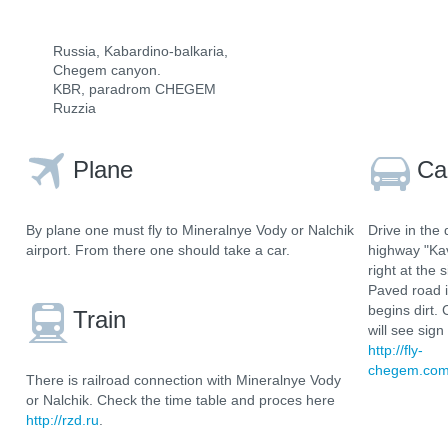
Russia, Kabardino-balkaria,
Chegem canyon.
KBR, paradrom CHEGEM
Ruzzia
Plane
Ca
By plane one must fly to Mineralnye Vody or Nalchik
Drive in the
airport. From there one should take a car.
highway "Kav
right at the 
Paved road i
begins dirt. 
Train
will see si
http://fly-
chegem.com/
There is railroad connection with Mineralnye Vody
or Nalchik. Check the time table and proces here
http://rzd.ru
.