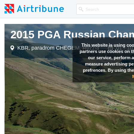
2015 PGA Russian Cha
2015 PGA Russian Cha
2015 PGA Russian Cha
2015 PGA Russian Cha
This website is using co
KBR, paradrom CHEGEM, Ruzzia
KBR, paradrom CHEGEM, Ruzzia
KBR, paradrom CHEGEM, Ruzzia
KBR, paradrom CHEGEM, Ruzzia
01 - 10
01 - 10
01 - 10
01 - 10
partners use cookies on th
our service, perform a
measure advertising p
prefrences. By using the