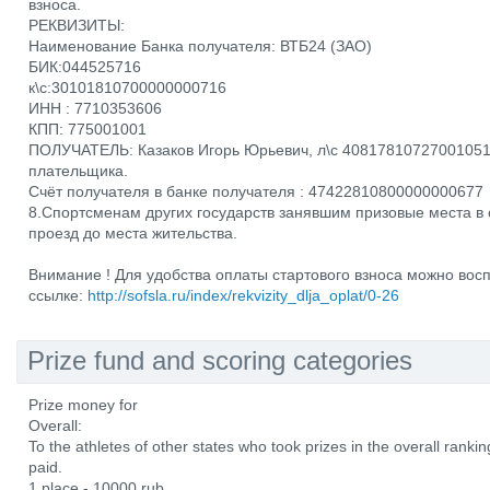
взноса.
РЕКВИЗИТЫ:
Наименование Банка получателя: ВТБ24 (ЗАО)
БИК:044525716
к\с:30101810700000000716
ИНН : 7710353606
КПП: 775001001
ПОЛУЧАТЕЛЬ: Казаков Игорь Юрьевич, л\с 40817810727001051
плательщика.
Счёт получателя в банке получателя : 47422810800000000677
8.Спортсменам других государств занявшим призовые места в 
проезд до места жительства.
Внимание ! Для удобства оплаты стартового взноса можно вос
ссылке:
http://sofsla.ru/index/rekvizity_dlja_oplat/0-26
Prize fund and scoring categories
Prize money for
Overall:
To the athletes of other states who took prizes in the overall rankin
paid.
1 place - 10000 rub