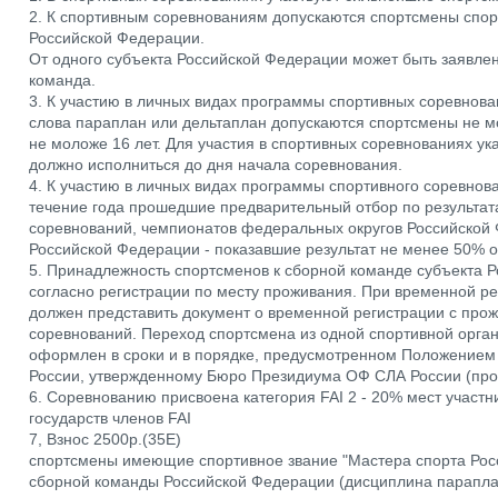
2. К спортивным соревнованиям допускаются спортсмены спор
Российской Федерации.
От одного субъекта Российской Федерации может быть заявлен
команда.
3. К участию в личных видах программы спортивных соревнов
слова параплан или дельтаплан допускаются спортсмены не мо
не моложе 16 лет. Для участия в спортивных соревнованиях ук
должно исполниться до дня начала соревнования.
4. К участию в личных видах программы спортивного соревнов
течение года прошедшие предварительный отбор по результат
соревнований, чемпионатов федеральных округов Российской 
Российской Федерации - показавшие результат не менее 50% оч
5. Принадлежность спортсменов к сборной команде субъекта 
согласно регистрации по месту проживания. При временной ре
должен представить документ о временной регистрации с про
соревнований. Переход спортсмена из одной спортивной орган
оформлен в сроки и в порядке, предусмотренном Положением
России, утвержденному Бюро Президиума ОФ СЛА России (прот
6. Соревнованию присвоена категория FAI 2 - 20% мест участн
государств членов FAI
7, Взнос 2500р.(35E)
спортсмены имеющие спортивное звание "Мастера спорта Росс
сборной команды Российской Федерации (дисциплина параплан