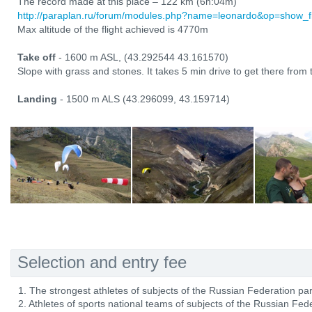
The record made at this place – 122 km (6h:04m)
http://paraplan.ru/forum/modules.php?name=leonardo&op=show_fl
Max altitude of the flight achieved is 4770m
Take off
- 1600 m ASL, (43.292544 43.161570)
Slope with grass and stones. It takes 5 min drive to get there from
Landing
- 1500 m ALS (43.296099, 43.159714)
Selection and entry fee
1. The strongest athletes of subjects of the Russian Federation part
2. Athletes of sports national teams of subjects of the Russian Fed