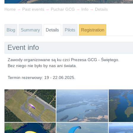
→
→
→
→
Home
Past events
Puchar GCG
Info
Details
Blog
Summary
Details
Pilots
Registration
Event info
Zawody organizowane są ku czci Prezesa GCG - Świętego.
Bez niego nie było by nas ani świata.
Termin rezerwowy: 19 - 22.06.2025.