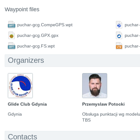
Waypoint files
puchar-gcg.CompeGPS.wpt
puchar-
puchar-gcg.GPX.gpx
puchar
puchar-gcg.FS.wpt
puchar
Organizers
Glide Club Gdynia
Przemyslaw Potocki
Gdynia
Obsługa punktacji wg model
TBS
Contacts