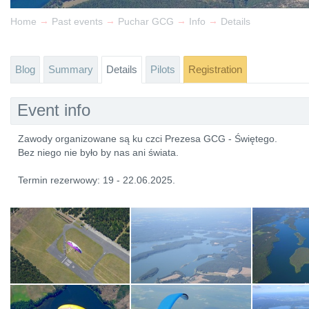
→
→
→
→
Home
Past events
Puchar GCG
Info
Details
Blog
Summary
Details
Pilots
Registration
Event info
Zawody organizowane są ku czci Prezesa GCG - Świętego.
Bez niego nie było by nas ani świata.
Termin rezerwowy: 19 - 22.06.2025.