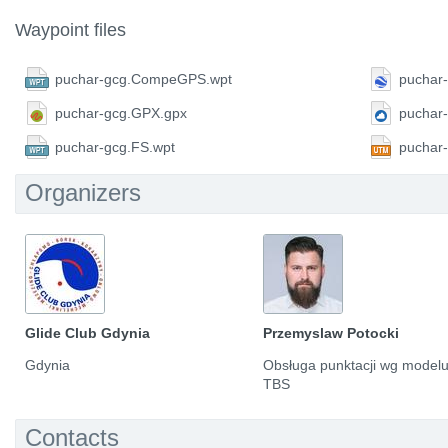
Waypoint files
puchar-gcg.CompeGPS.wpt
puchar-
puchar-gcg.GPX.gpx
puchar
puchar-gcg.FS.wpt
puchar
Organizers
Glide Club Gdynia
Przemyslaw Potocki
Gdynia
Obsługa punktacji wg model
TBS
Contacts