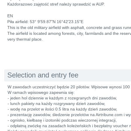
Każdorazowo zajętość stref należy sprawdzić w AUP.
EN
Piła airfield: 53° 9'59.87"N 16°42'23.15"E
This is the old military airfield with asphalt, concrete and grass run
The airfield is located among forests, city, farmlands and the reserv
very thermal place.
Selection and entry fee
W zawodach uczestniczyć będzie 20 pilotów. Wpisowe wynosi 100
W ramach wpisowego zapewnia się:
- jeden hol dziennie w każdym z rozegranych dni zawodów,
- lunch pakiety na każdy rozgrywany dzień zawodów,
- wodę na przelot w ilości 0.5 litra na każdy dzień zawodów,
- prezentację zawodów, śledzenie przelotów na Airtribune.com i wy
- ognisko, kiełbasę i izotoniki podczas wieczornej integracji,
- odpłatną zwózkę na zasadach koleżeńskich i bezpłatny voucher n