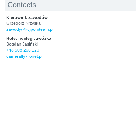
Contacts
Kierownik zawodów
Grzegorz Krzyśka
zawody@kujpomteam.pl
Hole, noclegi, zwózka
Bogdan Jasiński
+48 508 266 120
camerafly@onet.pl