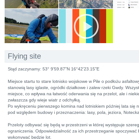
Flying site
Stąd zaczynamy: 53° 9'59.87"N 16°42'23.15"E
Miejsce startu to stare lotnisko wojskowe w Pile o podłożu asfalt
stanowią lasy iglaste, ogródki działkowe i zalew rzeki Gwdy. Wszys
miejsce, co wpływa na łatwość oderwania się na przelot, ale i niek
zwłaszcza gdy wieje wiatr z odchyłką.
Po wykręceniu pierwszego komina nad lotniskiem później lata się
pod względem budowy i przeznaczenia: lasy, pola, jeziora, Notecka
Przeloty odbywać się będą w przestrzeni w której występuje szereg 
ograniczenia. Odpowiedzialność za ich przestrzeganie spoczywać będ
wykonywać będzie lot.