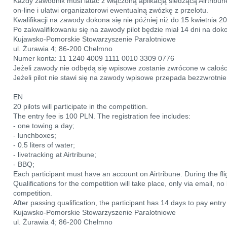
Każdy zawodnik musi latać z włączoną aplikacją śledzącą Airtribun
on-line i ułatwi organizatorowi ewentualną zwózkę z przelotu.
Kwalifikacji na zawody dokona się nie później niż do 15 kwietnia 2
Po zakwalifikowaniu się na zawody pilot będzie miał 14 dni na do
Kujawsko-Pomorskie Stowarzyszenie Paralotniowe
ul. Żurawia 4; 86-200 Chełmno
Numer konta: 11 1240 4009 1111 0010 3309 0776
Jeżeli zawody nie odbędą się wpisowe zostanie zwrócone w całośc
Jeżeli pilot nie stawi się na zawody wpisowe przepada bezzwrotnie
EN
20 pilots will participate in the competition.
The entry fee is 100 PLN. The registration fee includes:
- one towing a day;
- lunchboxes;
- 0.5 liters of water;
- livetracking at Airtribune;
- BBQ;
Each participant must have an account on Airtribune. During the fli
Qualifications for the competition will take place, only via email, no
competition.
After passing qualification, the participant has 14 days to pay entry
Kujawsko-Pomorskie Stowarzyszenie Paralotniowe
ul. Żurawia 4; 86-200 Chełmno