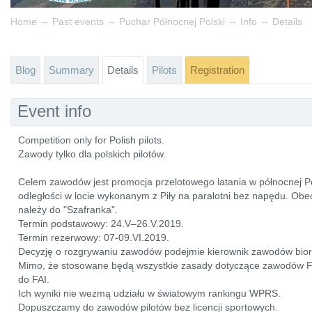
→
→
→
→
Home
Past events
Puchar Północnej Polski
Info
Details
Blog
Summary
Details
Pilots
Registration
Event info
Competition only for Polish pilots.
Zawody tylko dla polskich pilotów.
Celem zawodów jest promocja przelotowego latania w północnej Po
odległości w locie wykonanym z Piły na paralotni bez napędu. Obe
należy do "Szafranka".
Termin podstawowy: 24.V–26.V.2019.
Termin rezerwowy: 07-09.VI.2019.
Decyzję o rozgrywaniu zawodów podejmie kierownik zawodów bio
Mimo, że stosowane będą wszystkie zasady dotyczące zawodów FA
do FAI.
Ich wyniki nie wezmą udziału w światowym rankingu WPRS.
Dopuszczamy do zawodów pilotów bez licencji sportowych.