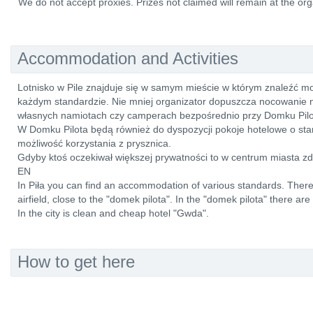
We do not accept proxies. Prizes not claimed will remain at the org
Accommodation and Activities
Lotnisko w Pile znajduje się w samym mieście w którym znaleźć m
każdym standardzie. Nie mniej organizator dopuszcza nocowanie na
własnych namiotach czy camperach bezpośrednio przy Domku Pilo
W Domku Pilota będą również do dyspozycji pokoje hotelowe o stan
możliwość korzystania z prysznica.
Gdyby ktoś oczekiwał większej prywatności to w centrum miasta 
EN
In Piła you can find an accommodation of various standards. There 
airfield, close to the "domek pilota". In the "domek pilota" there ar
In the city is clean and cheap hotel "Gwda".
How to get here