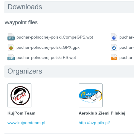
Downloads
Waypoint files
puchar-polnocnej-polski.CompeGPS.wpt
puchar-
puchar-polnocnej-polski.GPX.gpx
puchar-
puchar-polnocnej-polski.FS.wpt
puchar-
Organizers
KujPom Team
Aeroklub Ziemi Pilskiej
www.kujpomteam.pl
http://azp.pila.pl/