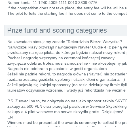
Numer konta: 11 1240 4009 1111 0010 3309 0776
If the competition does not take place, the entry fee will be will be 
The pilot forfeits the starting fee if he does not come to the competi
Prize fund and scoring categories
Na zawodach stosujemy zasadę "Rekordzista Bierze Wszystko"!
Najwyższej klasy przyrząd nawigacyjny Naviter Oudie 4 (z pełną 
przekazany na ręce pilota, do którego będzie należał nowy rekord
Puchar i nagrodę wręczymy na ceremoni kończącej zawody.
Zwycięzca odebrać trofea musi samodzielnie - nie akceptujemy ja
Nagroda nie odebrana pozostanie w gestii organizatora.
Jeżeli nie padnie rekord, to nagroda główna (Naviter) nie zostan
rozdane zostaną goździki, dyplomy i uściski dłoni organizatora. -:)
Jeżeli pojawią się kolejni sponsorzy (na razie dziękujemy firmie flyl
laureatów oczywiście wzrośnie. I wtedy już rekordzista nie weźmie 
P.S. Z uwagi na to, że dołączyła do nas jako sponsor szkoła SKY
zakupy za 500 PLN oraz przegląd paralotni w Serwisie Skytrekkin
zakupy a 4 pilot w stawce ma serwis skrzydła gratis. Dziękujemy!
EN
Winners must be present at the awards ceremony to collect the pri