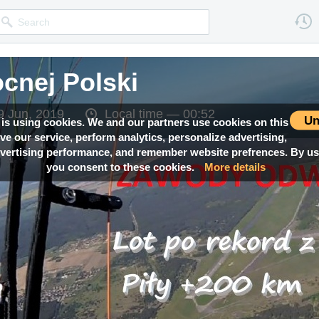
cnej Polski
9 Jun, 2019
Local time —
00:52
Un
 is using cookies. We and our partners use cookies on this
ove our service, perform analytics, personalize advertising,
ertising performance, and remember website prefrences. By usi
you consent to these cookies.
More details