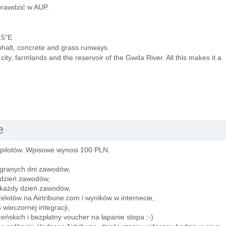
prawdzić w AUP.
15"E
asphalt, concrete and grass runways.
 city, farmlands and the reservoir of the Gwda River. All this makes it a
e
pilotów. Wpisowe wynosi 100 PLN.
egranych dni zawodów,
 dzień zawodów,
na każdy dzień zawodów,
elotów na Airtribune.com i wyników w internecie,
 wieczornej integracji,
ńskich i bezpłatny voucher na łapanie stopa :-)