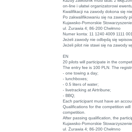
Każdy zawodnik musi latać z włączoną
on-line i ułatwi organizatorowi ewent
Kwalifikacji na zawody dokona się nie
Po zakwalifikowaniu się na zawody p
Kujawsko-Pomorskie Stowarzyszenie
ul. Żurawia 4; 86-200 Chełmno
Numer konta: 11 1240 4009 1111 00
Jeżeli zawody nie odbędą się wpisow
Jeżeli pilot nie stawi się na zawody
EN
20 pilots will participate in the compet
The entry fee is 100 PLN. The registr
- one towing a day;
- lunchboxes;
- 0.5 liters of water;
- livetracking at Airtribune;
- BBQ;
Each participant must have an account
Qualifications for the competition will
competition.
After passing qualification, the parti
Kujawsko-Pomorskie Stowarzyszenie
ul. Żurawia 4; 86-200 Chełmno