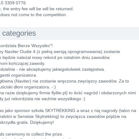
10 3309 0776
 the entry fee will be will be returned.
he does not come to the competition.
 categories
rdzista Bierze Wszystko"!
ny Naviter Oudie 4 (z pełną wersją oprogramowania) zostanie
go będzie należał nowy rekord po ostatnim dniu zawodów.
moni kończącej zawody.
zielnie - nie akceptujemy jakiegokolwiek zastępstwa.
estii organizatora.
 główna (Naviter) nie zostanie wręczona zwycięzcy zawodów. Za to
ściski dłoni organizatora. -:)
na razie dziękujemy firmie flylite.pl) to ilość nagród i obdarzonych nimi
dy już rekordzista nie weźmie wszystkiego :)
 nas jako sponsor szkoła SKYTREKKING a wraz z nią nagrody (talon na
alotni w Serwisie Skytrekking) to zwycięzca zawodów pójdzie na
skrzydła gratis. Dziękujemy!
s ceremony to collect the prize.