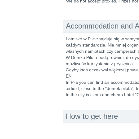
We do not accept proxies. Prizes not 
Accommodation and Ac
Lotnisko w Pile znajduje się w samy
każdym standardzie. Nie mniej organ
własnych namiotach czy camperach b
W Domku Pilota będą również do dyspo
możliwość korzystania z prysznica.
Gdyby ktoś oczekiwał większej prywa
EN
In Piła you can find an accommodation
airfield, close to the "domek pilota".
In the city is clean and cheap hotel 
How to get here