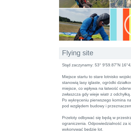
Flying site
Stąd zaczynamy: 53° 9'59.87"N 16°4
Miejsce startu to stare lotnisko woj
stanowią lasy iglaste, ogródki działk
miejsce, co wpływa na łatwość oderwan
zwłaszcza gdy wieje wiatr z odchyłką.
Po wykręceniu pierwszego komina nad
pod względem budowy i przeznaczenia:
Przeloty odbywać się będą w przestrze
ograniczenia. Odpowiedzialność za ic
wykonywać będzie lot.