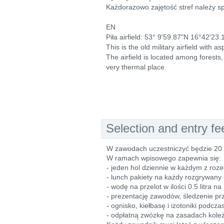
Każdorazowo zajętość stref należy s
EN
Piła airfield: 53° 9'59.87"N 16°42'23.
This is the old military airfield with 
The airfield is located among forests,
very thermal place.
Selection and entry fe
W zawodach uczestniczyć będzie 20 
W ramach wpisowego zapewnia się:
- jeden hol dziennie w każdym z roz
- lunch pakiety na każdy rozgrywany
- wodę na przelot w ilości 0.5 litra 
- prezentację zawodów, śledzenie prz
- ognisko, kiełbasę i izotoniki podczas
- odpłatną zwózkę na zasadach koleże