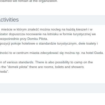
claimed will remain at the organization.
tivities
m mieście w którym znaleźć można nocleg na każdą kieszeń i w
izator dopuszcza nocowanie na lotnisku w formie turystycznej we
ezpośrednio przy Domku Pilota.
zycji pokoje hotelowe o standardzie turystycznym, dwie toalety i
tności to w centrum miasta zdecydować się można np. na hotel Gwda.
 of various standards. There is also possibility to camp on the
 In the "domek pilota" there are rooms, toilets and showers.
"Gwda".