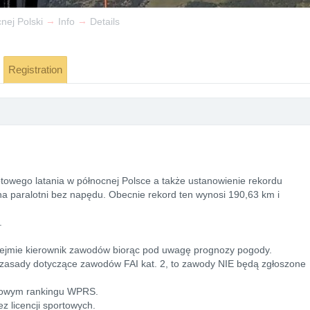
→
→
nej Polski
Info
Details
Registration
owego latania w północnej Polsce a także ustanowienie rekordu
na paralotni bez napędu. Obecnie rekord ten wynosi 190,63 km i
.
ejmie kierownik zawodów biorąc pod uwagę prognozy pogody.
zasady dotyczące zawodów FAI kat. 2, to zawody NIE będą zgłoszone
atowym rankingu WPRS.
 licencji sportowych.