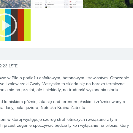
2'23.15"E
skowe w Pile o podłożu asfaltowym, betonowym i trawiastym. Otoczenie
owe i zalew rzeki Gwdy. Wszystko to składa się na bardzo termiczne
ia się na przelot, ale i niekiedy, na trudność wykonania startu
 lotniskiem później lata się nad terenem płaskim i zróżnicowanym
 lasy, pola, jeziora, Notecka Kraina Żab etc.
ni w której występuje szereg stref lotniczych i związane z tym
h przestrzeganie spoczywać będzie tylko i wyłącznie na pilocie, który