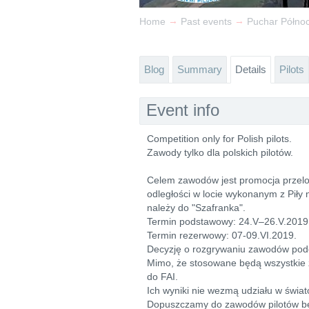
→
→
Home
Past events
Puchar Północ
Blog
Summary
Details
Pilots
Event info
Competition only for Polish pilots.
Zawody tylko dla polskich pilotów.
Celem zawodów jest promocja przelot
odległości w locie wykonanym z Piły 
należy do "Szafranka".
Termin podstawowy: 24.V–26.V.2019
Termin rezerwowy: 07-09.VI.2019.
Decyzję o rozgrywaniu zawodów pod
Mimo, że stosowane będą wszystkie 
do FAI.
Ich wyniki nie wezmą udziału w świ
Dopuszczamy do zawodów pilotów bez