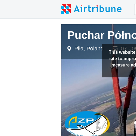
Puchar Półno
Piła, Poland
07 - 0
This website
site to impr
measure adv