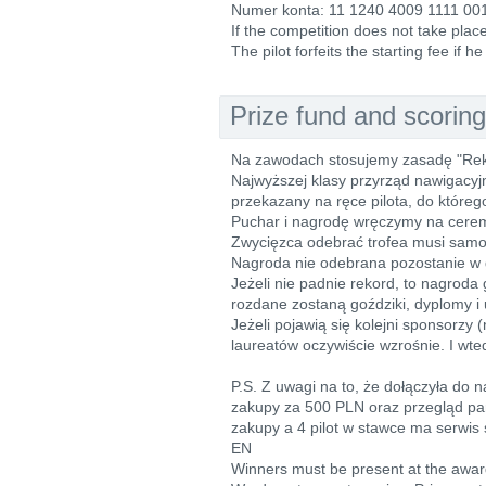
Numer konta: 11 1240 4009 1111 00
If the competition does not take place,
The pilot forfeits the starting fee if 
Prize fund and scoring
Na zawodach stosujemy zasadę "Reko
Najwyższej klasy przyrząd nawigacyj
przekazany na ręce pilota, do które
Puchar i nagrodę wręczymy na cere
Zwycięzca odebrać trofea musi samod
Nagroda nie odebrana pozostanie w g
Jeżeli nie padnie rekord, to nagroda
rozdane zostaną goździki, dyplomy i u
Jeżeli pojawią się kolejni sponsorzy (
laureatów oczywiście wzrośnie. I wte
P.S. Z uwagi na to, że dołączyła do
zakupy za 500 PLN oraz przegląd par
zakupy a 4 pilot w stawce ma serwis 
EN
Winners must be present at the award