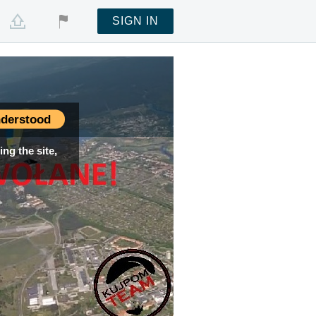
SIGN IN
derstood
ng the site,