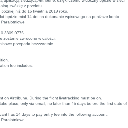
 aplikacją śledzącą Airtribune, dzięki czemu widoczny będzie w sieci
ualną zwózkę z przelotu.
 później niż do 15 kwietnia 2019 roku.
ilot będzie miał 14 dni na dokonanie wpisowego na poniższe konto:
 Paralotniowe
10 3309 0776
e zostanie zwrócone w całości.
 wpisowe przepada bezzwrotnie.
ition.
ation fee includes:
 on Airtribune. During the flight livetracking must be on.
 take place, only via email, no later than 45 days before the first date of
cipant has 14 days to pay entry fee into the following account:
 Paralotniowe