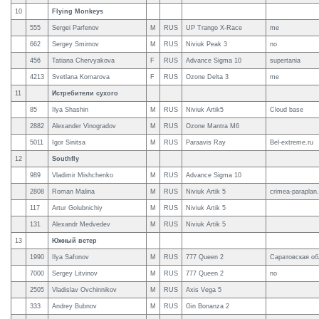
10
Flying Monkeys
555
Sergei Parfenov
M
RUS
UP Trango X-Race
me
662
Sergey Smirnov
M
RUS
Niviuk Peak 3
no
456
Tatiana Chervyakova
F
RUS
Advance Sigma 10
supertania
4213
Svetlana Komarova
F
RUS
Ozone Delta 3
me
11
Истребители сухого
85
Ilya Shashin
M
RUS
Niviuk Artik5
Cloud base
2882
Alexander Vinogradov
M
RUS
Ozone Mantra M6
5011
Igor Sinitsa
M
RUS
Paraavis Ray
Bel-extreme.ru
12
Southfly
989
Vladimir Mishchenko
M
RUS
Advance Sigma 10
2808
Roman Malina
M
RUS
Niviuk Artik 5
crimea-paraplan
117
Artur Golubnichiy
M
RUS
Niviuk Artik 5
131
Alexandr Medvedev
M
RUS
Niviuk Artik 5
13
Южный ветер
1990
Ilya Safonov
M
RUS
777 Queen 2
Саратовская об
7000
Sergey Litvinov
M
RUS
777 Queen 2
no
2505
Vladislav Ovchinnikov
M
RUS
Axis Vega 5
333
Andrey Bubnov
M
RUS
Gin Bonanza 2