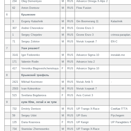
234
Oleg Dementyev
M
RUS
Advance Omega X-Alps 2
62
Anton Dontsov
M
RUS
Flow Fusion
6
Крымские
3
Evgeny Kalashnik
M
RUS
Gin Boomerang 11
Kalashnik
307
Andrei Chesnokov
M
RUS
Ozone Enzo 3
1
Sergey Chepelev
M
RUS
Ozone Enzo 3
crimea-paraplan
71
Sergey Zolotov
M
RUS
Niviuk Icepeak 7
EN-C
7
Уши решают!
3141
Igor Fedorenko
M
RUS
Advance Sigma 10
instalab.me
171
Valentin Rodin
M
RUS
Advance Iota 2
417
Veronika Blagoveshchenskaya
F
RUS
Advance Sigma 10
8
Крымский трюфель
2421
Mikhail Kozintsev
M
RUS
Niviuk Artik 5
-
2503
Ivan Kolesnikov
M
RUS
Niviuk Icepeak 7
515
Svetlana Bogdanova
F
RUS
Axis Comet 3
9
купи Юпи, летай и не тупи
732
Dmitriy Denisov
M
RUS
UP Trango X-Race
СевКав ГГТА
59
Sergey Udot
M
RUS
UP Guru
Flychegem
135
Daria Krasnova
F
RUS
UP Kangri
UP Paragliders 
734
Stanislav Zhernosenko
M
RUS
UP Trango X-Race