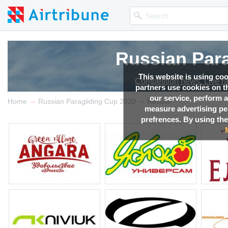
Russian Par
Russian Par
Russian Par
This website is using co
Competition news, Live r
Competition news, Live r
Competition news, Live r
partners use cookies on th
our service, perform a
→
→
Home
Russian Paragliding Cup 2020
Results
measure advertising p
prefrences. By using the