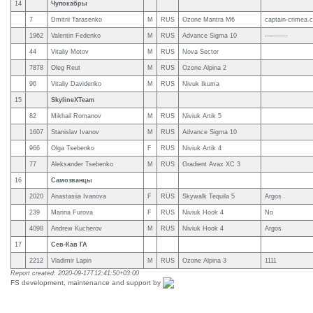
14
Чупокабры
7
Dmitrii Tarasenko
M
RUS
Ozone Mantra M6
captain-crimea.
1962
Valentin Fedenko
M
RUS
Advance Sigma 10
-----------
44
Vitaliy Motov
M
RUS
Nova Sector
7878
Oleg Reut
M
RUS
Ozone Alpina 2
96
Vitaliy Davidenko
M
RUS
Nivuk Ikuma
15
SkylineXTeam
82
Mikhail Romanov
M
RUS
Niviuk Artik 5
1607
Stanislav Ivanov
M
RUS
Advance Sigma 10
966
Olga Tsebenko
F
RUS
Niviuk Artik 4
77
Aleksander Tsebenko
M
RUS
Gradient Avax XC 3
16
Самозванцы
2020
Anastasiia Ivanova
F
RUS
Skywalk Tequila 5
Argos
239
Marina Furova
F
RUS
Niviuk Hook 4
No
4098
Andrew Kucherov
M
RUS
Niviuk Hook 4
Argos
17
Сев-Кав ГА
2212
Vladimir Lapin
M
RUS
Ozone Alpina 3
1111
Report created: 2020-09-17T12:41:50+03:00
FS development, maintenance and support by