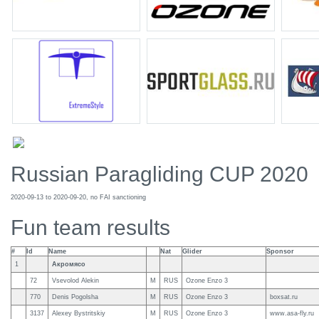
Russian Paragliding CUP 2020
2020-09-13 to 2020-09-20, no FAI sanctioning
Fun team results
#
Id
Name
Nat
Glider
Sponsor
1
Акромясо
72
Vsevolod Alekin
M
RUS
Ozone Enzo 3
770
Denis Pogolsha
M
RUS
Ozone Enzo 3
boxsat.ru
3137
Alexey Bystritskiy
M
RUS
Ozone Enzo 3
www.asa-fly.ru