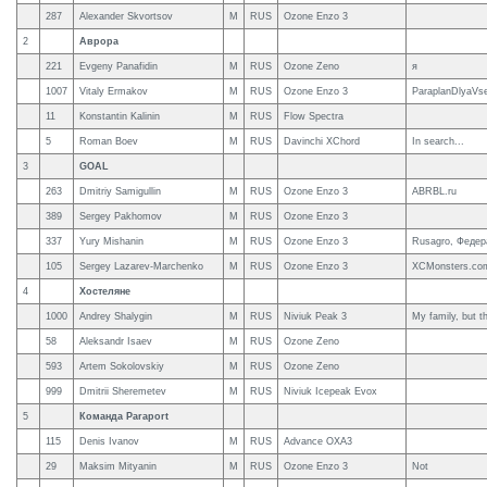
287
Alexander Skvortsov
M
RUS
Ozone Enzo 3
2
Аврора
221
Evgeny Panafidin
M
RUS
Ozone Zeno
я
1007
Vitaly Ermakov
M
RUS
Ozone Enzo 3
ParaplanDlyaVs
11
Konstantin Kalinin
M
RUS
Flow Spectra
5
Roman Boev
M
RUS
Davinchi XChord
In search...
3
GOAL
263
Dmitriy Samigullin
M
RUS
Ozone Enzo 3
ABRBL.ru
389
Sergey Pakhomov
M
RUS
Ozone Enzo 3
337
Yury Mishanin
M
RUS
Ozone Enzo 3
Rusagro, Федер
105
Sergey Lazarev-Marchenko
M
RUS
Ozone Enzo 3
XCMonsters.co
4
Хостеляне
1000
Andrey Shalygin
M
RUS
Niviuk Peak 3
My family, but t
58
Aleksandr Isaev
M
RUS
Ozone Zeno
593
Artem Sokolovskiy
M
RUS
Ozone Zeno
999
Dmitrii Sheremetev
M
RUS
Niviuk Icepeak Evox
5
Команда Paraport
115
Denis Ivanov
M
RUS
Advance OXA3
29
Maksim Mityanin
M
RUS
Ozone Enzo 3
Not