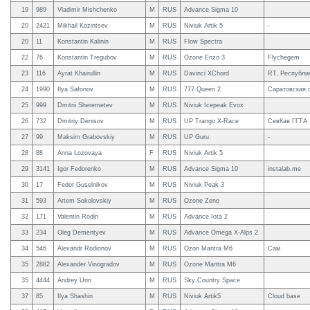
19
989
Vladimir Mishchenko
M
RUS
Advance Sigma 10
20
2421
Mikhail Kozintsev
M
RUS
Niviuk Artik 5
-
20
11
Konstantin Kalinin
M
RUS
Flow Spectra
22
76
Konstantin Tregubov
M
RUS
Ozone Enzo 3
Flychegem
23
116
Ayrat Khairullin
M
RUS
Davinci XChord
RT, Республик
24
1990
Ilya Safonov
M
RUS
777 Queen 2
Саратовская 
25
999
Dmitrii Sheremetev
M
RUS
Niviuk Icepeak Evox
26
732
Dmitriy Denisov
M
RUS
UP Trango X-Race
СевКав ГГТА
27
99
Maksim Grabovskiy
M
RUS
UP Guru
-
28
88
Anna Lozovaya
F
RUS
Niviuk Artik 5
29
3141
Igor Fedorenko
M
RUS
Advance Sigma 10
instalab.me
30
17
Fedor Guselnikov
M
RUS
Niviuk Peak 3
31
593
Artem Sokolovskiy
M
RUS
Ozone Zeno
32
171
Valentin Rodin
M
RUS
Advance Iota 2
33
234
Oleg Dementyev
M
RUS
Advance Omega X-Alps 2
34
546
Alexandr Rodionov
M
RUS
Ozon Mantra M6
Сам
35
2882
Alexander Vinogradov
M
RUS
Ozone Mantra M6
35
4444
Andrey Urin
M
RUS
Sky Country Space
37
85
Ilya Shashin
M
RUS
Niviuk Artik5
Cloud base