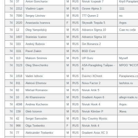
74
37
Anton Goncharov
M
RUS
Niviuk Icepeak 7
Клуб Paraplan
74
2212
Vladimir Lapin
M
RUS
Ozone Alpina 3
1111
74
7000
Sergey Litvinov
M
RUS
777 Queen 2
no
74
2020
Anastasiia Ivanova
F
RUS
Skywalk Tequila 5
Argos
74
12
Oleg Yampolskiy
M
RUS
Advance Sigma 10
Сам по себе
74
1607
Stanislav Ivanov
M
RUS
Advance Sigma 10
74
333
Andrey Bubnov
M
RUS
Gin Bonanza 2
74
1111
Pavel Ziakin
M
RUS
BGD Cure
74
113
Maksim Smirnov
M
RUS
UP Guru
Myself
74
3123
Oleg Shevchenko
M
RUS
ASA-Paragliding Тайран -
МРОО "ФССЛ
6
74
1618
Vadim Ieltsov
M
RUS
Davinci XChord
Paraplaneta.c
74
811
Aleksei Efremov
M
RUS
Nova Factor 2
lasfotos.ru
74
82
Mikhail Romanov
M
RUS
Niviuk Artik 5
74
10
Ali Khansiverov
M
RUS
Gradient Aspen 6
allegri-trade.ru
74
4098
Andrew Kucherov
M
RUS
Niviuk Hook 4
Argos
74
159
Gleb Istomin
M
RUS
Niviuk Klimber P
Жена
74
42
Sergei Samoshin
M
RUS
Sky Country Mystic
74
966
Olga Tsebenko
F
RUS
Niviuk Artik 4
74
77
Aleksander Tsebenko
M
RUS
Gradient Avax XC 3