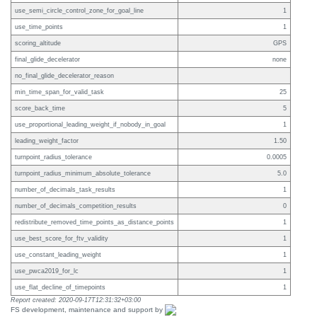
use_semi_circle_control_zone_for_goal_line
1
use_time_points
1
scoring_altitude
GPS
final_glide_decelerator
none
no_final_glide_decelerator_reason
min_time_span_for_valid_task
25
score_back_time
5
use_proportional_leading_weight_if_nobody_in_goal
1
leading_weight_factor
1.50
turnpoint_radius_tolerance
0.0005
turnpoint_radius_minimum_absolute_tolerance
5.0
number_of_decimals_task_results
1
number_of_decimals_competition_results
0
redistribute_removed_time_points_as_distance_points
1
use_best_score_for_ftv_validity
1
use_constant_leading_weight
1
use_pwca2019_for_lc
1
use_flat_decline_of_timepoints
1
Report created: 2020-09-17T12:31:32+03:00
FS development, maintenance and support by