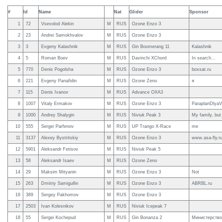
#
Id
Name
Nat
Glider
Sponsor
1
72
Vsevolod Alekin
M
RUS
Ozone Enzo 3
2
23
Andrei Samokhvalov
M
RUS
Ozone Enzo 3
3
3
Evgeny Kalashnik
M
RUS
Gin Boomerang 11
Kalashnik
4
5
Roman Boev
M
RUS
Davinchi XChord
In search...
5
770
Denis Pogolsha
M
RUS
Ozone Enzo 3
boxsat.ru
6
221
Evgeny Panafidin
M
RUS
Ozone Zeno
я
7
115
Denis Ivanov
M
RUS
Advance OXA3
8
1007
Vitaly Ermakov
M
RUS
Ozone Enzo 3
ParaplanDlya
9
1000
Andrey Shalygin
M
RUS
Niviuk Peak 3
My family, but
10
555
Sergei Parfenov
M
RUS
UP Trango X-Race
me
11
3137
Alexey Bystritskiy
M
RUS
Ozone Enzo 3
www.asa-fly.r
12
5901
Aleksandr Fetisov
M
RUS
Niviuk Peak 5
13
58
Aleksandr Isaev
M
RUS
Ozone Zeno
14
29
Maksim Mityanin
M
RUS
Ozone Enzo 3
Not
15
263
Dmitriy Samigullin
M
RUS
Ozone Enzo 3
ABRBL.ru
16
389
Sergey Pakhomov
M
RUS
Ozone Enzo 3
17
2503
Ivan Kolesnikov
M
RUS
Niviuk Icepeak 7
18
55
Sergei Kochepud
M
RUS
Gin Bonanza 2
Министерство