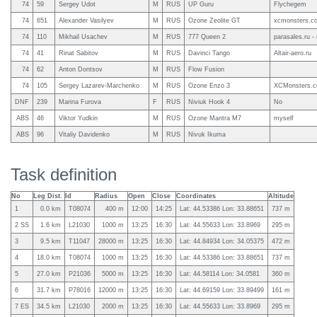
74
59
Sergey Udot
M
RUS
UP Guru
Flychegem
74
651
Alexander Vasilyev
M
RUS
Ozone Zeolite GT
xcmonsters.c
74
110
Mikhail Usachev
M
RUS
777 Queen 2
parasales.ru 
74
41
Rinat Sabitov
M
RUS
Davinci Tango
Altair-aero.ru
74
62
Anton Dontsov
M
RUS
Flow Fusion
74
105
Sergey Lazarev-Marchenko
M
RUS
Ozone Enzo 3
XCMonsters.
DNF
239
Marina Furova
F
RUS
Niviuk Hook 4
No
ABS
46
Viktor Yudkin
M
RUS
Ozone Mantra M7
myself
ABS
96
Vitaliy Davidenko
M
RUS
Nivuk Ikuma
Task definition
No
Leg Dist.
Id
Radius
Open
Close
Coordinates
Altitude
1
0.0 km
T08074
400 m
12:00
14:25
Lat: 44.53386 Lon: 33.88651
737 m
2 SS
1.6 km
L21030
1000 m
13:25
16:30
Lat: 44.55633 Lon: 33.8969
295 m
3
9.5 km
T11047
28000 m
13:25
16:30
Lat: 44.84934 Lon: 34.05375
472 m
4
18.0 km
T08074
1000 m
13:25
16:30
Lat: 44.53386 Lon: 33.88651
737 m
5
27.0 km
P21036
5000 m
13:25
16:30
Lat: 44.58114 Lon: 34.0581
360 m
6
31.7 km
P78016
12000 m
13:25
16:30
Lat: 44.69159 Lon: 33.89499
161 m
7 ES
34.5 km
L21030
2000 m
13:25
16:30
Lat: 44.55633 Lon: 33.8969
295 m