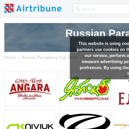
Russian Par
Russian Par
Russian Par
This website is using co
Competition news, Live r
Competition news, Live r
Competition news, Live r
partners use cookies on th
our service, perform a
→
→
Home
Russian Paragliding Cup 2020
Results
measure advertising p
prefrences. By using the