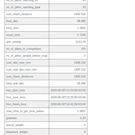
no_of_pilots_reaching_es
33
no_of_pilots_reaching_goal
33
sum_flown_distance
1830.516
best_dist
36.088
best_time
1.2692
worst_time
2.7169
qnh_setting
1013.25
no_of_pilots_in_competition
103
no_of_pilots_landed_before_stop
0
sum_dist_over_min
1409.316
sum_real_dist_over_min
1409.316
sum_flown_distances
1830.516
best_real_dist
36.088
last_start_time
2020-09-16T13:25:00+03:00
first_start_time
2020-09-16T13:25:00+03:00
first_finish_time
2020-09-16T14:41:09+03:00
max_time_to_get_time_points
2.3957
goalratio
0.33
arrival_weight
0
departure_weight
0