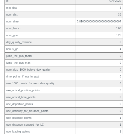
id
GAP2020
min_dist
5
nom_dist
35
nom_time
0.8166666666666666666666666667
nom_launch
0.96
nom_goal
0.25
day_quality_override
0
bonus_gr
4
jump_the_gun_factor
0
jump_the_gun_max
0
normalize_1000_before_day_quality
0
time_points_if_not_in_goal
0
use_1000_points_for_max_day_quality
0
use_arrival_position_points
0
use_arrival_time_points
0
use_departure_points
0
use_difficulty_for_distance_points
0
use_distance_points
1
use_distance_squared_for_LC
1
use_leading_points
1