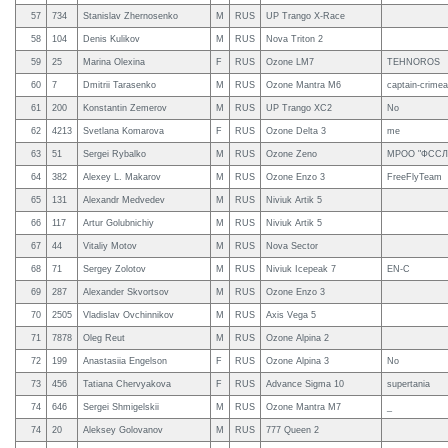
57
734
Stanislav Zhernosenko
M
RUS
UP Trango X-Race
58
104
Denis Kulikov
M
RUS
Nova Triton 2
59
25
Marina Olexina
F
RUS
Ozone LM7
TEHNOROS
60
7
Dmitrii Tarasenko
M
RUS
Ozone Mantra M6
captain-crime
61
200
Konstantin Zemerov
M
RUS
UP Trango XC2
No
62
4213
Svetlana Komarova
F
RUS
Ozone Delta 3
me
63
51
Sergei Rybalko
M
RUS
Ozone Zeno
МРОО "ФССЛ
64
382
Alexey L. Makarov
M
RUS
Ozone Enzo 3
FreeFlyTeam
65
131
Alexandr Medvedev
M
RUS
Niviuk Artik 5
66
117
Artur Golubnichiy
M
RUS
Niviuk Artik 5
67
44
Vitaliy Motov
M
RUS
Nova Sector
68
71
Sergey Zolotov
M
RUS
Niviuk Icepeak 7
EN-C
69
287
Alexander Skvortsov
M
RUS
Ozone Enzo 3
70
2505
Vladislav Ovchinnikov
M
RUS
Axis Vega 5
71
7878
Oleg Reut
M
RUS
Ozone Alpina 2
72
199
Anastasiia Engelson
F
RUS
Ozone Alpina 3
No
73
456
Tatiana Chervyakova
F
RUS
Advance Sigma 10
supertania
74
646
Sergei Shmigelskii
M
RUS
Ozone Mantra M7
_
74
20
Aleksey Golovanov
M
RUS
777 Queen 2