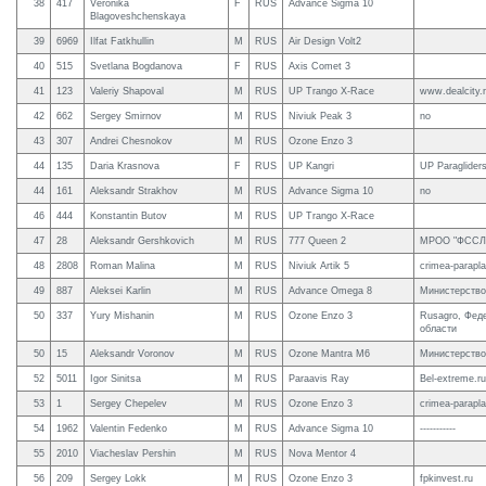
38
417
Veronika
F
RUS
Advance Sigma 10
Blagoveshchenskaya
39
6969
Ilfat Fatkhullin
M
RUS
Air Design Volt2
40
515
Svetlana Bogdanova
F
RUS
Axis Comet 3
41
123
Valeriy Shapoval
M
RUS
UP Trango X-Race
www.dealcity.
42
662
Sergey Smirnov
M
RUS
Niviuk Peak 3
no
43
307
Andrei Chesnokov
M
RUS
Ozone Enzo 3
44
135
Daria Krasnova
F
RUS
UP Kangri
UP Paraglider
44
161
Aleksandr Strakhov
M
RUS
Advance Sigma 10
no
46
444
Konstantin Butov
M
RUS
UP Trango X-Race
47
28
Aleksandr Gershkovich
M
RUS
777 Queen 2
МРОО "ФССЛ
48
2808
Roman Malina
M
RUS
Niviuk Artik 5
crimea-parapl
49
887
Aleksei Karlin
M
RUS
Advance Omega 8
Министерство
50
337
Yury Mishanin
M
RUS
Ozone Enzo 3
Rusagro, Фед
области
50
15
Aleksandr Voronov
M
RUS
Ozone Mantra M6
Министерство
52
5011
Igor Sinitsa
M
RUS
Paraavis Ray
Bel-extreme.ru
53
1
Sergey Chepelev
M
RUS
Ozone Enzo 3
crimea-parapl
54
1962
Valentin Fedenko
M
RUS
Advance Sigma 10
-----------
55
2010
Viacheslav Pershin
M
RUS
Nova Mentor 4
56
209
Sergey Lokk
M
RUS
Ozone Enzo 3
fpkinvest.ru