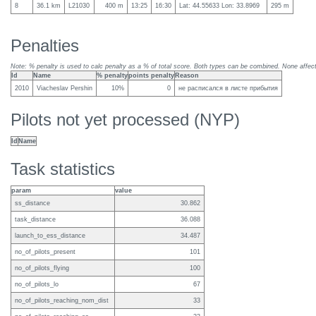
8
36.1 km
L21030
400 m
13:25
16:30
Lat: 44.55633 Lon: 33.8969
295 m
Penalties
Note: % penalty is used to calc penalty as a % of total score. Both types can be combined. None affect 
Id
Name
% penalty
points penalty
Reason
2010
Viacheslav Pershin
10%
0
не расписался в листе прибытия
Pilots not yet processed (NYP)
Id
Name
Task statistics
param
value
ss_distance
30.862
task_distance
36.088
launch_to_ess_distance
34.487
no_of_pilots_present
101
no_of_pilots_flying
100
no_of_pilots_lo
67
no_of_pilots_reaching_nom_dist
33