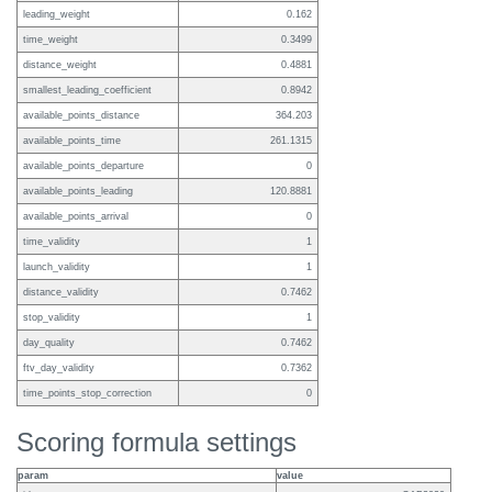
leading_weight
0.162
time_weight
0.3499
distance_weight
0.4881
smallest_leading_coefficient
0.8942
available_points_distance
364.203
available_points_time
261.1315
available_points_departure
0
available_points_leading
120.8881
available_points_arrival
0
time_validity
1
launch_validity
1
distance_validity
0.7462
stop_validity
1
day_quality
0.7462
ftv_day_validity
0.7362
time_points_stop_correction
0
Scoring formula settings
param
value