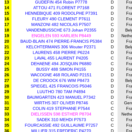
13
GUDEFIN 454 Robin P7778
D
Fr
14
ATTOU 471 FLORENT P7168
D
Fr
15
HENNEBIQUE 409 RODOLPHE P7391
D
Fr
16
FLEURY 490 CLEMENT P7611
D
Fr
17
MANZONI 482 NICOLAS P7507
C
Fr
18
VANDENBUSSCHE 673 Johan P2355
D
Bel
19
ENGELEN 593 KARLIEN P8449
D
Nethe
20
BAUD-BLAIN 474 PIERRE-FRANCIS P5384
D
Fr
21
KELCHTERMANS 306 Wouter P2371
D
Bel
22
LAURENS 458 PIERRE P6224
D
Fr
23
LAVAL 455 LAURENT P4205
C
Fr
24
DEHAENE 494 JOSQUIN P6880
C
Fr
25
BUSSY 488 SIMON P4155
D
Fr
26
WACOGNE 468 ROLAND P2151
D
Fr
27
DE CROOCK 676 WIM P8473
D
Bel
28
SPIEGEL 425 FRANCOIS P5046
D
Fr
29
LUUTHO 780 TAM P4894
D
Fr
30
BAUMGARTEN 423 MANUEL P7342
D
Fr
31
WIRTHS 307 OLIVER P8746
C
Ger
32
COLIN 419 STEPHANE P7544
C
Fr
33
DIELISSEN 598 ESTHER P8704
C
Nethe
34
SADEK 310 MEHDI P7573
C
Fr
35
FOURCASSIE 492 GUILLAUME P7257
C
Fr
36
MILLIER 315 FREDERIC P4270
D
Fr