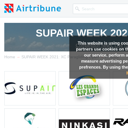
SUPAIR WEEK 2021
SUPAIR WEEK 2021
SUPAIR WEEK 2021
SUPAIR WEEK 2021
This website is using co
Competition news, Live r
Competition news, Live r
Competition news, Live r
Competition news, Live r
partners use cookies on th
our service, perform a
→
→
Home
SUPAIR WEEK 2021: XC Paragliding Open
Results
measure advertising p
prefrences. By using the