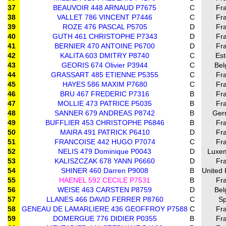
37
BEAUVOIR 448 ARNAUD P7675
C
Fr
38
VALLET 786 VINCENT P7446
C
Fr
39
ROZE 476 PASCAL P5705
D
Fr
40
GUTH 461 CHRISTOPHE P7343
D
Fr
41
BERNIER 470 ANTOINE P6700
D
Fr
42
KALITA 603 DMITRY P8740
C
Est
43
GEORIS 674 Olivier P3944
C
Bel
44
GRASSART 485 ETIENNE P5355
C
Fr
45
HAYES 586 MAXIM P7680
C
Fr
46
BRU 467 FREDERIC P7316
B
Fr
47
MOLLIE 473 PATRICE P5035
B
Fr
48
SANNER 679 ANDREAS P8742
B
Ger
49
BUFFLIER 453 CHRISTOPHE P6846
B
Fr
50
MAIRA 491 PATRICK P6410
D
Fr
51
FRANCOISE 442 HUGO P7074
C
Fr
52
NELIS 479 Dominique P0043
D
Luxe
53
KALISZCZAK 678 YANN P6660
D
Fr
54
SHINER 460 Darren P9008
B
United
55
HAENEL 592 CECILE P7531
B
Fr
56
WEISE 463 CARSTEN P8759
D
Bel
57
LLANES 466 DAVID FERRER P8760
C
Sp
58
GENEAU DE LAMARLIERE 436 GEOFFROY P7588
C
Fr
59
DOMERGUE 776 DIDIER P0355
B
Fr