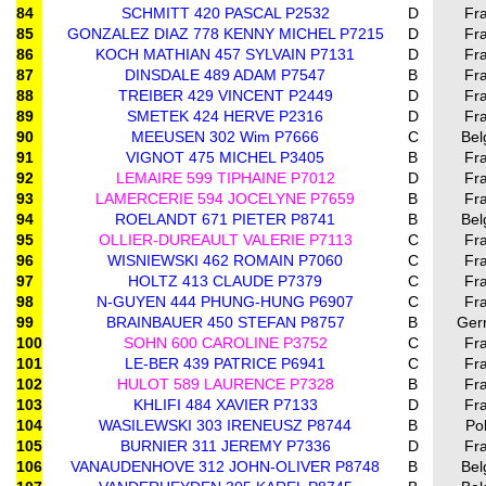
84
SCHMITT 420 PASCAL P2532
D
Fr
85
GONZALEZ DIAZ 778 KENNY MICHEL P7215
D
Fr
86
KOCH MATHIAN 457 SYLVAIN P7131
D
Fr
87
DINSDALE 489 ADAM P7547
B
Fr
88
TREIBER 429 VINCENT P2449
D
Fr
89
SMETEK 424 HERVE P2316
D
Fr
90
MEEUSEN 302 Wim P7666
C
Bel
91
VIGNOT 475 MICHEL P3405
B
Fr
92
LEMAIRE 599 TIPHAINE P7012
D
Fr
93
LAMERCERIE 594 JOCELYNE P7659
B
Fr
94
ROELANDT 671 PIETER P8741
B
Bel
95
OLLIER-DUREAULT VALERIE P7113
C
Fr
96
WISNIEWSKI 462 ROMAIN P7060
C
Fr
97
HOLTZ 413 CLAUDE P7379
C
Fr
98
N-GUYEN 444 PHUNG-HUNG P6907
C
Fr
99
BRAINBAUER 450 STEFAN P8757
B
Ger
100
SOHN 600 CAROLINE P3752
C
Fr
101
LE-BER 439 PATRICE P6941
C
Fr
102
HULOT 589 LAURENCE P7328
B
Fr
103
KHLIFI 484 XAVIER P7133
D
Fr
104
WASILEWSKI 303 IRENEUSZ P8744
B
Po
105
BURNIER 311 JEREMY P7336
D
Fr
106
VANAUDENHOVE 312 JOHN-OLIVER P8748
B
Bel