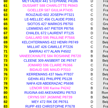
60
MEYTADIER 441 STEPHANE P4186
D
Fr
61
DUSSART 588 CHARLOTTE P6943
C
Fr
62
GOELLER 587 GIULIA P7435
C
Fr
63
ROUZAUD 602 JOSEPH P7321
C
Fr
64
LE-MELLEC 456 CLAUDE P3951
D
Fr
65
SIOTOS 427 MARKOS P8750
C
Gr
66
LEMMENS 447 PIETER P8756
B
Bel
67
CHALEIL 672 LAURENT P7125
D
Fr
68
GAILLARD 595 PAULINE P7566
C
Fr
69
KELCHTERMANS 422 HENRI P8749
C
Bel
70
MILLIAT 426 CAMILLE P7226
C
Fr
71
BARRAU 477 ALAIN P4502
B
Fr
72
VANEECKHAUTE 584 ROSANNE P8720
B
Bel
73
CLEENE 309 ANSBERT DE P8747
B
Bel
74
JOMARD 596 CLAIRE P6366
C
Fr
75
BIDAUD 585 MAUD P7010
D
Fr
76
KERREMANS 437 Niels P7837
B
Bel
77
GEHIN 451 PHILIPPE P5128
C
Fr
78
NAFA 428 ABDERAZAC P5698
C
Fr
79
LENOIR 590 Karine P4242
B
Fr
80
RUGINA 440 AKEXANDRU P8753
B
Rom
81
CRYNS 597 JASMINE P8739
B
Bel
82
MEY 472 RIK DE P8761
D
Bel
83
RUPP 493 CHRISTOPHE P7678
C
Fr