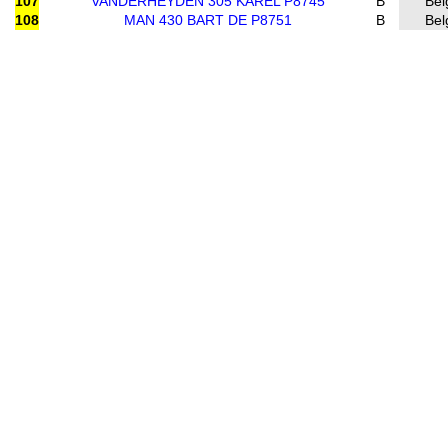
107
VANDERHEYDEN 305 KAREL P8745
B
Bel
108
MAN 430 BART DE P8751
B
Bel