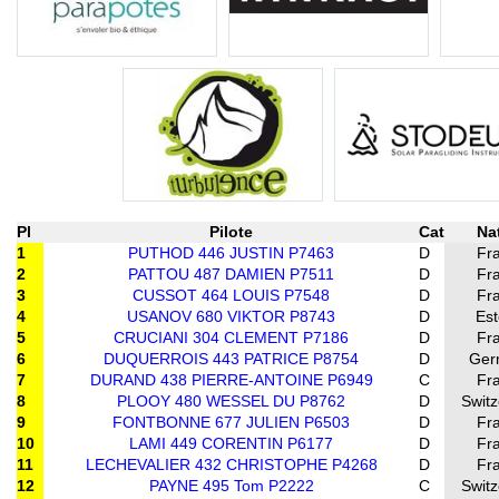
Pl
Pilote
Cat
Na
1
PUTHOD 446 JUSTIN P7463
D
Fr
2
PATTOU 487 DAMIEN P7511
D
Fr
3
CUSSOT 464 LOUIS P7548
D
Fr
4
USANOV 680 VIKTOR P8743
D
Est
5
CRUCIANI 304 CLEMENT P7186
D
Fr
6
DUQUERROIS 443 PATRICE P8754
D
Ger
7
DURAND 438 PIERRE-ANTOINE P6949
C
Fr
8
PLOOY 480 WESSEL DU P8762
D
Switz
9
FONTBONNE 677 JULIEN P6503
D
Fr
10
LAMI 449 CORENTIN P6177
D
Fr
11
LECHEVALIER 432 CHRISTOPHE P4268
D
Fr
12
PAYNE 495 Tom P2222
C
Switz