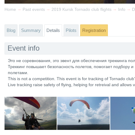
→
→
→
→
Home
Past events
2019 Kursk Tornado club flights
Info
D
Blog
Summary
Details
Pilots
Registration
Event info
Это не соревнования, это эвент для обеспечения треккинга по
Треккинг повышает безопасность полетов, помогает подбору и
полетами.
This is not a competition. This event is for tracking of Tornado club's
Live tracking raise safety of flying, helping for retreival and allows v