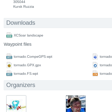
305044
Kursk Ruzzia
Downloads
XCSoar landscape
Waypoint files
tornado.CompeGPS.wpt
tornado
tornado.GPX.gpx
tornad
tornado.FS.wpt
tornad
Organizers