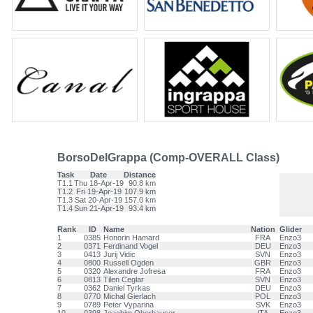
BorsoDelGrappa (Comp-OVERALL Class)
Task
Date
Distance
T1.1
Thu 18-Apr-19
90.8 km
T1.2
Fri 19-Apr-19
107.9 km
T1.3
Sat 20-Apr-19
157.0 km
T1.4
Sun 21-Apr-19
93.4 km
Rank
ID
Name
Nation
Glider
1
0385
Honorin Hamard
FRA
Enzo3
2
0371
Ferdinand Vogel
DEU
Enzo3
3
0413
Jurij Vidic
SVN
Enzo3
4
0800
Russell Ogden
GBR
Enzo3
5
0320
Alexandre Jofresa
FRA
Enzo3
6
0813
Tilen Ceglar
SVN
Enzo3
7
0362
Daniel Tyrkas
DEU
Enzo3
8
0770
Michal Gierlach
POL
Enzo3
9
0789
Peter Vyparina
SVK
Enzo3