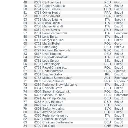
48
0359
Cyril Lambert
REU
Guru
49
0798
Robert Kaucarik
SVK
Enzo3
50
0794
Racz Balazs
HUN
Enzo3
51
0778
Olivier Henry
FRA
Enzo3
52
0809
Teo Bouvard
FRA
Enzo3
53
0761
Marco Littame
ITA
Spectra
54
0776
Nicola Donini
ITA
Enzo3
55
0758
Manuel Grandi
ITA
Enzo3
56
0334
Chris Bevins
GBR
Enzo3
57
0781
Paolo Zammarchi
ITA
Boomera
58
0753
Loris Berta
ITA
Enzo3
59
0307
Margelisch Yael
CHE
Enzo3
60
0762
Marek Robel
POL
Guru
61
0786
Peter Jung
DEU
Enzo 3
62
0797
Richard Butterworth
GBR
Enzo3
63
0817
Uwe Tillmann
DEU
Enzo3
64
0328
Biagio AlbertoVitale
ITA
Enzo 3
65
0751
Lode Spruyt
BEL
Enzo3
66
0787
Peter Nagele
DEU
Enzo3
67
0783
Pawel Chrzaszcz
POL
Enzo3
67
0796
Remi Bourdelle
FRA
Spectra
69
0331
Bogdan Bialka
IRL
Enzo3
70
0768
Michael Sommerauer
AUT
Boomera
71
0803
Simon Pellissier
FRA
IcepeakE
72
0369
Federico BrownManzone
ITA
Enzo 3
73
0384
Heinrich Bretz
DEU
Enzo3
74
0804
Slawomir Kaczynski
POL
Enzo3
75
0327
Bastien DeLuca
FRA
Boomera
76
0391
Jan-Philip Rebhan
DEU
Enzo3
77
0383
Harry Bloxham
GBR
Enzo3
78
0822
Youri Pitteloud
CHE
Zeno
79
0805
Stefan Vyparina
SVK
Enzo3
80
0322
Alfredo Studer
CHE
Enzo3
81
0370
Federico Nevastro
ITA
Enzo 3
82
0372
Francis DeBruyn
BEL
Enzo3
83
0335
Christian Barthelmann
DEU
Enzo3
84
0790
Phil Glutz
CHE
Enzo3