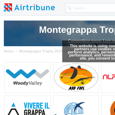
Montegrappa Trop
Competition news, Live r
This website is using co
partners use cookies on
→
→
Home
Montegrappa Trophy 2019 - Open FAI 2
Results
perform analytics, persona
performance, and remembe
site, you consent t