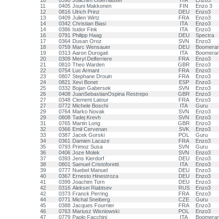
10
0398
Joachim Oberhauser
ITA
Enzo3
11
0405
Jouni Makkonen
FIN
Enzo 3
12
0816
Ulrich Prinz
DEU
Enzo3
13
0409
Julien Wirtz
FRA
Enzo3
14
0342
Christian Biasi
ITA
Enzo3
14
0386
Isidor Fink
ITA
Enzo3
16
0791
Philipp Haag
DEU
Spectra
17
0364
Dusan Oroz
SVN
Enzo3
18
0759
Marc Wensauer
DEU
Boomera
19
0313
Aaron Durogati
ITA
Boomera
20
0309
Meryl Delferriere
FRA
Enzo3
21
0810
Theo Warden
GBR
Enzo3
22
0754
Luc Armant
FRA
Enzo3
23
0807
Stephane Drouin
FRA
Enzo3
24
0821
Xevi Bonet
ESP
Enzo3
25
0332
Bojan Gabersek
SVN
Enzo3
26
0408
JuanSebastianOspina Restrepo
GBR
Enzo3
27
0348
Clement Latour
FRA
Enzo3
27
0772
Michele Boschi
ITA
Guru
29
0764
Marko Novak
SVN
Enzo3
29
0808
Tadej Krevh
SVN
Enzo3
31
0765
Martin Long
GBR
Enzo3
32
0366
Emil Cervenan
SVK
Enzo3
33
0387
Jacek Gorski
POL
Guru
34
0361
Damien Lacaze
FRA
Enzo3
35
0793
Primoz Susa
SVN
Guru
36
0406
Joze Molek
SVN
Enzo3
37
0393
Jens Kierdorf
DEU
Enzo3
38
0801
Samuel Cristoforetti
ITA
Enzo3
39
0777
Nuebel Manuel
DEU
Enzo3
40
0367
Ernesto Hinestroza
DEU
Enzo3
41
0399
Joachim Torn
DEU
Enzo3
42
0316
Aleksei Riabtsev
RUS
Enzo3
42
0373
Franck Perring
FRA
Enzo3
44
0771
Michal Sneiberg
CZE
Guru
45
0388
Jacques Fournier
FRA
Enzo3
46
0763
Mariusz Wisniowski
POL
Enzo3
47
0779
Paolo Facchini
ITA
Boomera