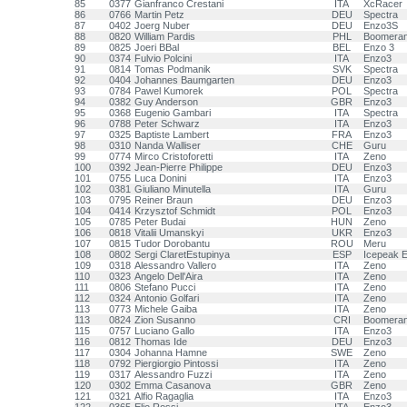
85
0377
Gianfranco Crestani
ITA
XcRacer
86
0766
Martin Petz
DEU
Spectra
87
0402
Joerg Nuber
DEU
Enzo3S
88
0820
William Pardis
PHL
Boomera
89
0825
Joeri BBal
BEL
Enzo 3
90
0374
Fulvio Polcini
ITA
Enzo3
91
0814
Tomas Podmanik
SVK
Spectra
92
0404
Johannes Baumgarten
DEU
Enzo3
93
0784
Pawel Kumorek
POL
Spectra
94
0382
Guy Anderson
GBR
Enzo3
95
0368
Eugenio Gambari
ITA
Spectra
96
0788
Peter Schwarz
ITA
Enzo3
97
0325
Baptiste Lambert
FRA
Enzo3
98
0310
Nanda Walliser
CHE
Guru
99
0774
Mirco Cristoforetti
ITA
Zeno
100
0392
Jean-Pierre Philippe
DEU
Enzo3
101
0755
Luca Donini
ITA
Enzo3
102
0381
Giuliano Minutella
ITA
Guru
103
0795
Reiner Braun
DEU
Enzo3
104
0414
Krzysztof Schmidt
POL
Enzo3
105
0785
Peter Budai
HUN
Zeno
106
0818
Vitalii Umanskyi
UKR
Enzo3
107
0815
Tudor Dorobantu
ROU
Meru
108
0802
Sergi ClaretEstupinya
ESP
Icepeak 
109
0318
Alessandro Vallero
ITA
Zeno
110
0323
Angelo Dell'Aira
ITA
Zeno
111
0806
Stefano Pucci
ITA
Zeno
112
0324
Antonio Golfari
ITA
Zeno
113
0773
Michele Gaiba
ITA
Zeno
113
0824
Zion Susanno
CRI
Boomera
115
0757
Luciano Gallo
ITA
Enzo3
116
0812
Thomas Ide
DEU
Enzo3
117
0304
Johanna Hamne
SWE
Zeno
118
0792
Piergiorgio Pintossi
ITA
Zeno
119
0317
Alessandro Fuzzi
ITA
Zeno
120
0302
Emma Casanova
GBR
Zeno
121
0321
Alfio Ragaglia
ITA
Enzo3