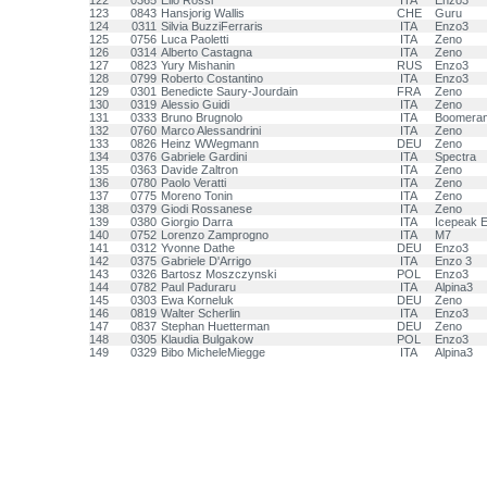
122
0365
Elio Rossi
ITA
Enzo3
123
0843
Hansjorig Wallis
CHE
Guru
124
0311
Silvia BuzziFerraris
ITA
Enzo3
125
0756
Luca Paoletti
ITA
Zeno
126
0314
Alberto Castagna
ITA
Zeno
127
0823
Yury Mishanin
RUS
Enzo3
128
0799
Roberto Costantino
ITA
Enzo3
129
0301
Benedicte Saury-Jourdain
FRA
Zeno
130
0319
Alessio Guidi
ITA
Zeno
131
0333
Bruno Brugnolo
ITA
Boomera
132
0760
Marco Alessandrini
ITA
Zeno
133
0826
Heinz WWegmann
DEU
Zeno
134
0376
Gabriele Gardini
ITA
Spectra
135
0363
Davide Zaltron
ITA
Zeno
136
0780
Paolo Veratti
ITA
Zeno
137
0775
Moreno Tonin
ITA
Zeno
138
0379
Giodi Rossanese
ITA
Zeno
139
0380
Giorgio Darra
ITA
Icepeak 
140
0752
Lorenzo Zamprogno
ITA
M7
141
0312
Yvonne Dathe
DEU
Enzo3
142
0375
Gabriele D'Arrigo
ITA
Enzo 3
143
0326
Bartosz Moszczynski
POL
Enzo3
144
0782
Paul Paduraru
ITA
Alpina3
145
0303
Ewa Korneluk
DEU
Zeno
146
0819
Walter Scherlin
ITA
Enzo3
147
0837
Stephan Huetterman
DEU
Zeno
148
0305
Klaudia Bulgakow
POL
Enzo3
149
0329
Bibo MicheleMiegge
ITA
Alpina3