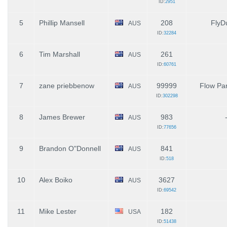
ID:
2951
5
Phillip Mansell
208
FlyD
AUS
ID:
32284
6
Tim Marshall
261
AUS
ID:
60761
7
zane priebbenow
99999
Flow Par
AUS
ID:
302298
8
James Brewer
983
AUS
ID:
77656
9
Brandon O"Donnell
841
AUS
ID:
518
10
Alex Boiko
3627
AUS
ID:
69542
11
Mike Lester
182
USA
ID:
51438