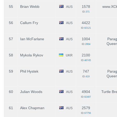
55
Brian Webb
1578
www.XC
AUS
ID:
371
56
Callum Fry
4422
AUS
ID:
82121
57
Ian McFarlane
1004
Parag
AUS
Queen
ID:
2864
58
Mykola Rykov
2100
UKR
ID:
46745
59
Phil Hystek
747
Parag
AUS
Queen
ID:
419
60
Julian Woods
4904
Turtle Br
AUS
ID:
82497
61
Alex Chapman
2579
AUS
ID:
67756