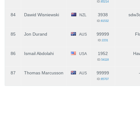
ID:
85214
84
Dawid Wisniewski
3938
sdw3
NZL
ID:
81532
85
Jon Durand
99999
Fl
AUS
ID:
2231
86
Ismail Abdolahi
1952
Haw
USA
ID:
54118
87
Thomas Marcusson
99999
AUS
ID:
85707