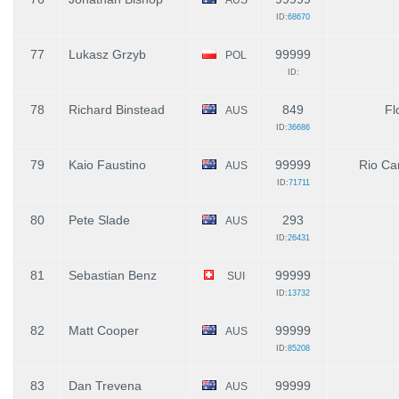
ID:
68670
77
Lukasz Grzyb
99999
POL
ID:
78
Richard Binstead
849
Fl
AUS
ID:
36686
79
Kaio Faustino
99999
Rio Ca
AUS
ID:
71711
80
Pete Slade
293
AUS
ID:
26431
81
Sebastian Benz
99999
SUI
ID:
13732
82
Matt Cooper
99999
AUS
ID:
85208
83
Dan Trevena
99999
AUS