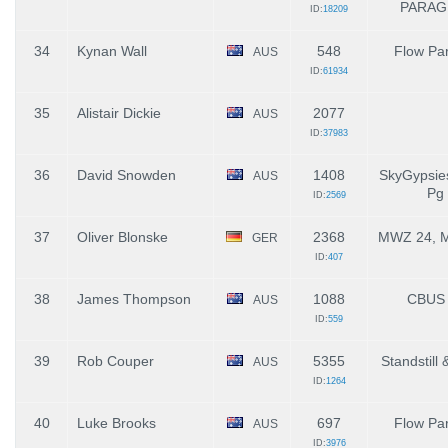
PARAG
ID:
18209
34
Kynan Wall
548
Flow Par
AUS
ID:
61934
35
Alistair Dickie
2077
AUS
ID:
37983
36
David Snowden
1408
SkyGypsie
AUS
Pg 
ID:
2569
37
Oliver Blonske
2368
MWZ 24, M
GER
ID:
407
38
James Thompson
1088
CBUS 
AUS
ID:
559
39
Rob Couper
5355
Standstill
AUS
ID:
1264
40
Luke Brooks
697
Flow Par
AUS
ID:
3976