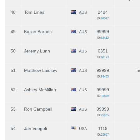
48
Tom Lines
2494
AUS
ID:
68527
49
Kalian Barnes
99999
AUS
ID:
83412
50
Jeremy Lunn
6351
AUS
ID:
68173
51
Matthew Laidlaw
99999
n
AUS
ID:
84465
52
Ashley McMillan
99999
AUS
ID:
11839
53
Ron Campbell
99999
AUS
ID:
23205
54
Jan Voegeli
1119
USA
ID:
25867