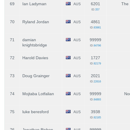
69
Ian Ladyman
6201
The
AUS
ID:
357
70
Ryland Jordan
4861
AUS
ID:
83981
71
damian
99999
AUS
knightsbridge
ID:
84796
72
Harold Davies
1727
AUS
ID:
82179
73
Doug Grainger
2021
AUS
ID:
22616
74
Mojtaba Lotfalian
99999
No
AUS
ID:
84893
75
luke beresford
3938
AUS
ID:
82185
76
Jonathan Bishop
99999
AUS