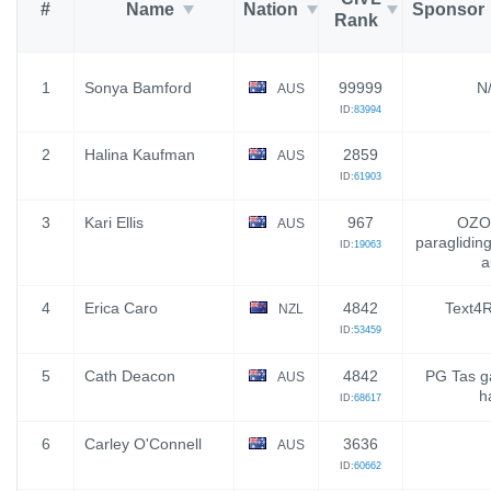
#
Name
Nation
Sponsor
Rank
1
Sonya Bamford
99999
N
AUS
ID:
83994
2
Halina Kaufman
2859
AUS
ID:
61903
3
Kari Ellis
967
OZO
AUS
paraglidin
ID:
19063
a
4
Erica Caro
4842
Text4R
NZL
ID:
53459
5
Cath Deacon
4842
PG Tas g
AUS
h
ID:
68617
6
Carley O'Connell
3636
AUS
ID:
60662