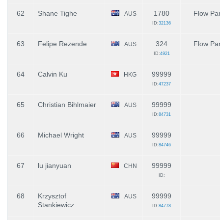
62
Shane Tighe
1780
Flow Par
AUS
ID:
32136
63
Felipe Rezende
324
Flow Par
AUS
ID:
4921
64
Calvin Ku
99999
HKG
ID:
47237
65
Christian Bihlmaier
99999
AUS
ID:
84731
66
Michael Wright
99999
AUS
ID:
84746
67
lu jianyuan
99999
CHN
ID:
68
Krzysztof
99999
AUS
Stankiewicz
ID:
84778