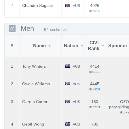
7
Chandra Sugasti
4026
AUS
ID:
55872
Men
87
confirmed
CIVL
#
Name
Nation
Sponsor
Rank
1
Tony Winters
4414
AUS
ID:
31319
2
Owain Williams
4445
AUS
ID:
46557
3
Gareth Carter
160
OZO
AUS
paraglidin
ID:
17421
au -
4
Geoff Wong
705
AUS