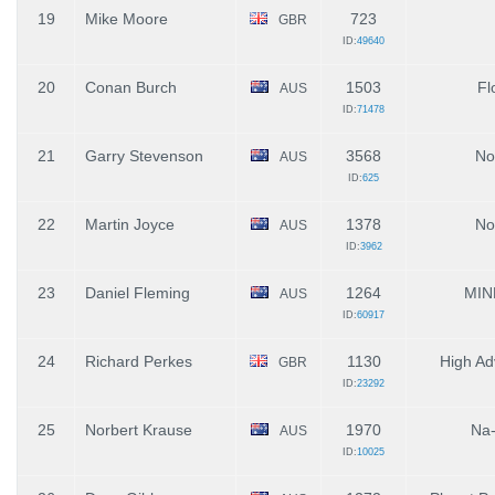
19
Mike Moore
723
GBR
ID:
49640
20
Conan Burch
1503
Fl
AUS
ID:
71478
21
Garry Stevenson
3568
No
AUS
ID:
625
22
Martin Joyce
1378
No
AUS
ID:
3962
23
Daniel Fleming
1264
MIN
AUS
ID:
60917
24
Richard Perkes
1130
High Ad
GBR
ID:
23292
25
Norbert Krause
1970
Na-
AUS
ID:
10025