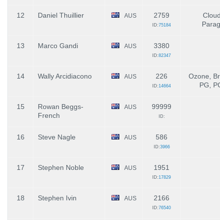
12
Daniel Thuillier
2759
Clou
AUS
Parag
ID:
75184
13
Marco Gandi
3380
AUS
ID:
82347
14
Wally Arcidiacono
226
Ozone, Bri
AUS
PG, P
ID:
14664
15
Rowan Beggs-
99999
AUS
French
ID:
16
Steve Nagle
586
AUS
ID:
3966
17
Stephen Noble
1951
AUS
ID:
17829
18
Stephen Ivin
2166
AUS
ID:
76540