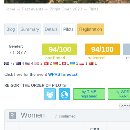
→
→
→
Home
Past events
Bright Open 2023
Pilots
Blog
Summary
Details
Pilots
Registration
Gender:
94/100
94/100
7
♀
87
♂
confirmed
selected
re
77
4
4
2
2
1
1
1
1
1
Click here for the event
WPRS forecast
RE-SORT THE ORDER OF PILOTS
by TIME
by WPR
registered
RANK
Sortin
Women
7
confirmed
CIVL