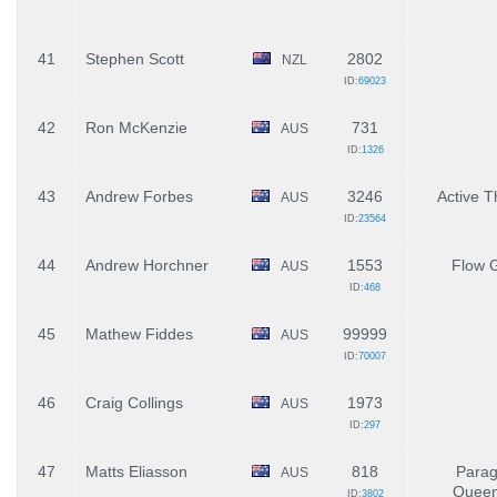
41
Stephen Scott
2802
NZL
ID:
69023
42
Ron McKenzie
731
AUS
ID:
1326
43
Andrew Forbes
3246
Active T
AUS
ID:
23564
44
Andrew Horchner
1553
Flow G
AUS
ID:
468
45
Mathew Fiddes
99999
AUS
ID:
70007
46
Craig Collings
1973
AUS
ID:
297
47
Matts Eliasson
818
Parag
AUS
Queen
ID:
3802