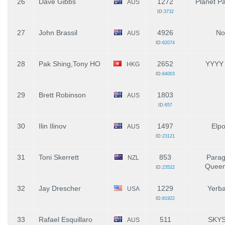
26
Dave Gibbs
1272
Planet Pa
AUS
ID:
3732
27
John Brassil
4926
No
AUS
ID:
62074
28
Pak Shing,Tony HO
2652
YYYY
HKG
ID:
64003
29
Brett Robinson
1803
AUS
ID:
657
30
Ilin Ilinov
1497
Elp
AUS
ID:
23121
31
Toni Skerrett
853
Parag
NZL
Queen
ID:
23522
32
Jay Drescher
1229
Yerb
USA
ID:
81922
33
Rafael Esquillaro
511
SKY
AUS