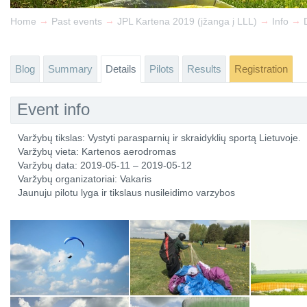
→
→
→
→
Home
Past events
JPL Kartena 2019 (įžanga į LLL)
Info
Blog
Summary
Details
Pilots
Results
Registration
Event info
Varžybų tikslas: Vystyti parasparnių ir skraidyklių sportą Lietuvoje.
Varžybų vieta: Kartenos aerodromas
Varžybų data: 2019-05-11 – 2019-05-12
Varžybų organizatoriai: Vakaris
Jaunuju pilotu lyga ir tikslaus nusileidimo varzybos