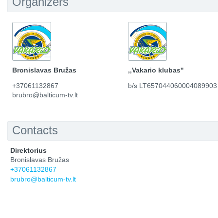
Organizers
Bronislavas Bružas
,,Vakario klubas''
+37061132867
b/s LT657044060004089903
brubro@balticum-tv.lt
Contacts
Direktorius
Bronislavas Bružas
+37061132867
brubro@balticum-tv.lt