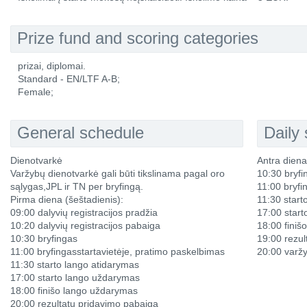
Prize fund and scoring categories
prizai, diplomai.
Standard - EN/LTF A-B;
Female;
General schedule
Daily
Dienotvarkė
Antra diena
Varžybų dienotvarkė gali būti tikslinama pagal oro
10:30 bryfi
sąlygas,JPL ir TN per bryfingą.
11:00 bryfi
Pirma diena (šeštadienis):
11:30 start
09:00 dalyvių registracijos pradžia
17:00 star
10:20 dalyvių registracijos pabaiga
18:00 fini
10:30 bryfingas
19:00 rezul
11:00 bryfingasstartavietėje, pratimo paskelbimas
20:00 varž
11:30 starto lango atidarymas
17:00 starto lango uždarymas
18:00 finišo lango uždarymas
20:00 rezultatų pridavimo pabaiga