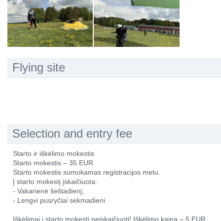
Flying site
Selection and entry fee
Starto ir iškėlimo mokestis
Starto mokestis – 35 EUR
Starto mokestis sumokamas registracijos metu.
Į starto mokestį įskaičiuota:
- Vakarienė šeštadienį;
- Lengvi pusryčiai sekmadieni
Iškėlimai į starto mokestį neįskaičiuoti! Iškėlimo kaina – 5 EUR.