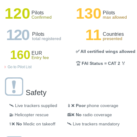
120
130
Pilots
Pilots
Confirmed
max allowed
120
11
Pilots
Countries
total registered
presented
160
✅ All certified wings allowed
EUR
Entry fee
🏆
FAI Status = CAT 2
🏅
Go to Pilot List
Safety
🛰️
Live trackers supplied
📱❌
Poor
phone coverage
🚁
Helicopter rescue
📻❌
No
radio coverage
⚕️❌
No
Medic on takeoff
🛰️
Live trackers mandatory