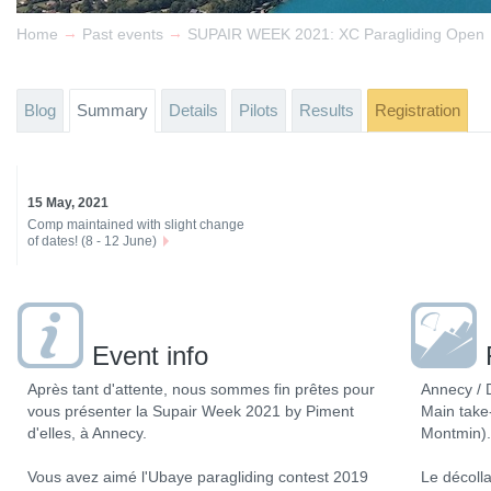
→
→
Home
Past events
SUPAIR WEEK 2021: XC Paragliding Open
Blog
Summary
Details
Pilots
Results
Registration
15 May, 2021
Comp maintained with slight change
of dates! (8 - 12 June)
Event info
Après tant d'attente, nous sommes fin prêtes pour
Annecy / 
vous présenter la Supair Week 2021 by Piment
Main take-
d'elles, à Annecy.
Montmin).
Vous avez aimé l'Ubaye paragliding contest 2019
Le décolla