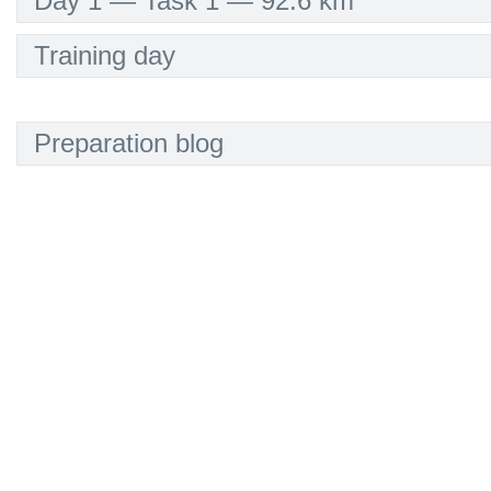
Day 1 — Task 1 — 92.6 km
Hoy llegamos al último día de competencia de esta Cop
Training day
semana de cielos coloridos y grandes distancias recorri
Queremos expresar un profundo agradecimiento a todos l
Preparation blog
destreza y espíritu deportivo, elevando el nivel de este
especial a la comunidad de Roldanillo, nuestro "Pueblo 
hacen de este lugar la capital mundial del vuelo libre.
¡Buenos vuelos para todos en este cierre de campeonato 
For today, **Monday, February 9, 2026**, the closing da
in the "Pueblo Mágico" of Roldanillo, weather conditions 
that will demand strategic precision from the pilots.
Based on data from the **Wunderground station (IROLDA
here is the analysis for the final competition day:
### **Flight Conditions Analysis (Aguapanela Launch)**