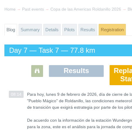
→
→
→
Home
Past events
Copa de las Americas Roldanillo 2026
Bl
Blog
Summary
Details
Pilots
Results
Registration
Day 7 — Task 7 — 77.8 km
Results
Repl
Sta
08:14
08:14
Para hoy, lunes 9 de febrero de 2026, día de cierre de 
Para hoy, lunes 9 de febrero de 2026, día de cierre de 
"Pueblo Mágico" de Roldanillo, las condiciones meteoro
"Pueblo Mágico" de Roldanillo, las condiciones meteoro
de transición que exigirá estrategia por parte de los pilo
de transición que exigirá estrategia por parte de los pilo
De acuerdo con la información de la estación Wunderg
De acuerdo con la información de la estación Wunderg
para la zona, este es el análisis para la jornada de com
para la zona, este es el análisis para la jornada de com