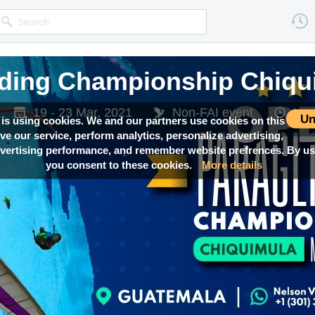
iding Championship Chiqu
19 - 23 Mar, 2021
Non-FAI event
Loc
Un
 is using cookies. We and our partners use cookies on this
ove our service, perform analytics, personalize advertising,
ertising performance, and remember website prefrences. By usi
you consent to these cookies.
More details