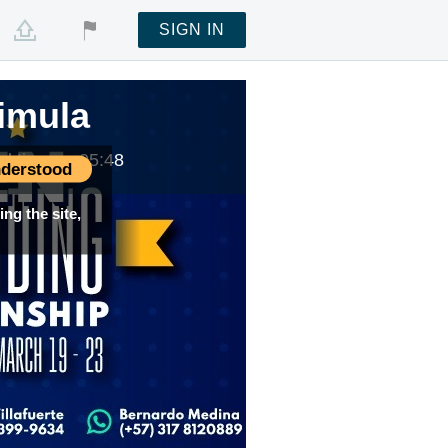
SIGN IN
imula
al time —
05:48
derstood
ng the site,