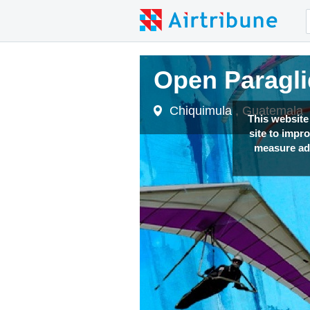
Open Paragl
Chiquimula , Guatemala
This website
site to impr
measure adv