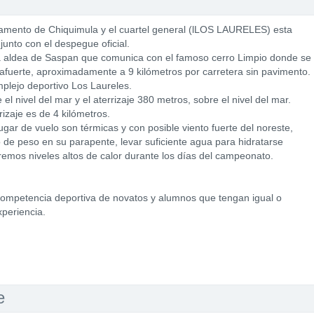
rtamento de Chiquimula y el cuartel general (lLOS LAURELES) esta
unto con el despegue oficial.
a aldea de Saspan que comunica con el famoso cerro Limpio donde se
afuerte, aproximadamente a 9 kilómetros por carretera sin pavimento.
plejo deportivo Los Laureles.
l nivel del mar y el aterrizaje 380 metros, sobre el nivel del mar.
rizaje es de 4 kilómetros.
gar de vuelo son térmicas y con posible viento fuerte del noreste,
de peso en su parapente, levar suficiente agua para hidratarse
remos niveles altos de calor durante los días del campeonato.
a competencia deportiva de novatos y alumnos que tengan igual o
periencia.
e