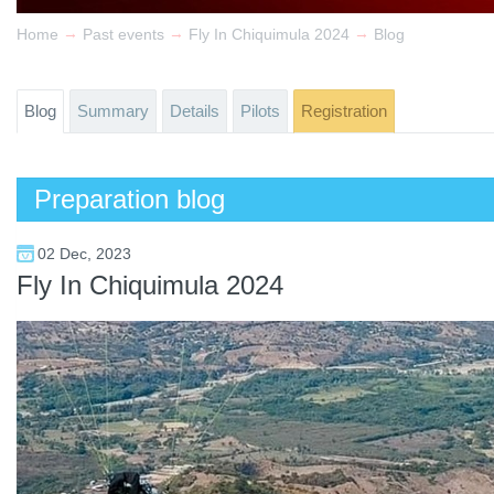
→
→
→
Home
Past events
Fly In Chiquimula 2024
Blog
Blog
Summary
Details
Pilots
Registration
Preparation blog
02 Dec, 2023
Fly In Chiquimula 2024