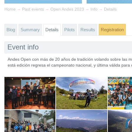
→
→
→
→
Home
Past events
Open Andes 2023
Info
Details
Blog
Summary
Details
Pilots
Results
Registration
Event info
Andes Open con más de 20 años de tradición volando sobre las m
está edición regresa el campeonato nacional, y última válida para c