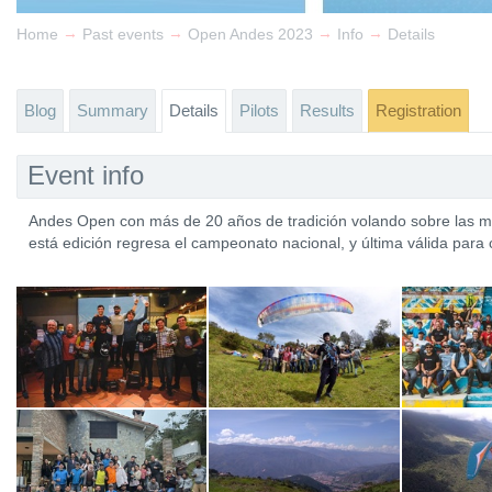
→
→
→
→
Home
Past events
Open Andes 2023
Info
Details
Blog
Summary
Details
Pilots
Results
Registration
Event info
Andes Open con más de 20 años de tradición volando sobre las m
está edición regresa el campeonato nacional, y última válida para c