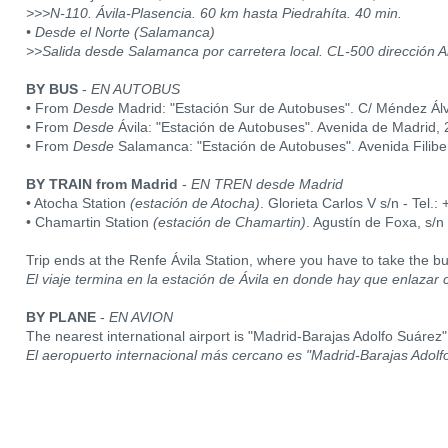
>>>N-110. Ávila-Plasencia. 60 km hasta Piedrahíta. 40 min.
• Desde el Norte (Salamanca)
>>Salida desde Salamanca por carretera local. CL-500 dirección 
BY BUS
-
EN AUTOBUS
• From
Desde
Madrid: "Estación Sur de Autobuses". C/ Méndez Álv
• From
Desde
Ávila: "Estación de Autobuses". Avenida de Madrid, 
• From
Desde
Salamanca: "Estación de Autobuses". Avenida Filibert
BY TRAIN from Madrid
-
EN TREN desde Madrid
• Atocha Station
(estación de Atocha)
. Glorieta Carlos V s/n - Tel.
• Chamartin Station
(estación de Chamartin)
. Agustín de Foxa, s/n
Trip ends at the Renfe Ávila Station, where you have to take the bu
El viaje termina en la estación de Ávila en donde hay que enlazar c
BY PLANE
-
EN AVION
The nearest international airport is "Madrid-Barajas Adolfo Suárez"
El aeropuerto internacional más cercano es "Madrid-Barajas Adolf