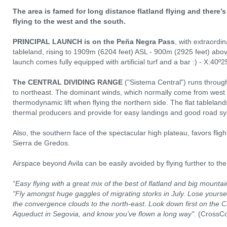
The area is famed for long distance flatland flying and there’s
flying to the west and the south.
PRINCIPAL LAUNCH is on the Peña Negra Pass
, with extraordi
tableland, rising to 1909m (6204 feet) ASL - 900m (2925 feet) abov
launch comes fully equipped with artificial turf and a bar :) - X:40
The CENTRAL DIVIDING RANGE
("Sistema Central") runs throug
to northeast. The dominant winds, which normally come from west 
thermodynamic lift when flying the northern side. The flat tableland
thermal producers and provide for easy landings and good road sys
Also, the southern face of the spectacular high plateau, favors flig
Sierra de Gredos.
Airspace beyond Avila can be easily avoided by flying further to the
“Easy flying with a great mix of the best of flatland and big mountai
"Fly amongst huge gaggles of migrating storks in July. Lose yourself
the convergence clouds to the north-east. Look down first on the Ca
Aqueduct in Segovia, and know you’ve flown a long way".
(CrossCo