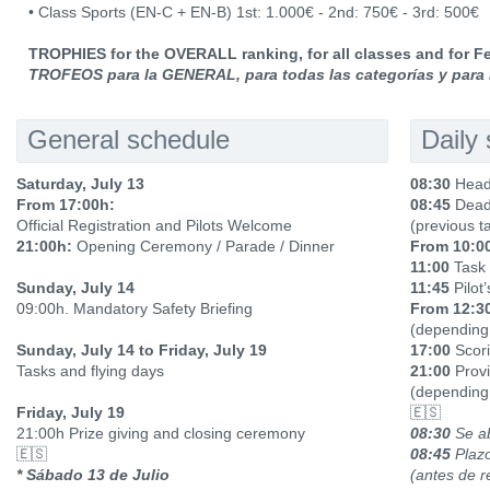
• Class Sports (EN-C + EN-B) 1st: 1.000€ - 2nd: 750€ - 3rd: 500€
TROPHIES for the OVERALL ranking, for all classes and for Fe
TROFEOS para la GENERAL, para todas las categorías y para 
General schedule
Daily
Saturday, July 13
08:30
Head
From 17:00h:
08:45
Deadl
Official Registration and Pilots Welcome
(previous ta
21:00h:
Opening Ceremony / Parade / Dinner
From 10:0
11:00
Task 
Sunday, July 14
11:45
Pilot’
09:00h. Mandatory Safety Briefing
From 12:3
(depending 
Sunday, July 14 to Friday, July 19
17:00
Scori
Tasks and flying days
21:00
Provi
(depending 
Friday, July 19
🇪🇸
21:00h Prize giving and closing ceremony
08:30
Se ab
🇪🇸
08:45
Plazo
* Sábado 13 de Julio
(antes de r