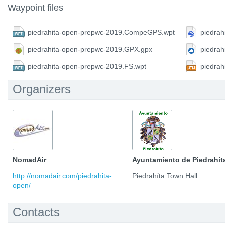
Waypoint files
piedrahita-open-prepwc-2019.CompeGPS.wpt
piedrah
piedrahita-open-prepwc-2019.GPX.gpx
piedra
piedrahita-open-prepwc-2019.FS.wpt
piedra
Organizers
NomadAir
Ayuntamiento de Piedrahít
http://nomadair.com/piedrahita-
Piedrahíta Town Hall
open/
Contacts