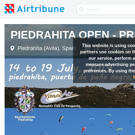
PIEDRAHITA OPEN - PRE
PIEDRAHITA OPEN - PRE
PIEDRAHITA OPEN - PRE
PIEDRAHITA OPEN - PRE
PIEDRAHITA OPEN - PRE
This website is using co
Piedrahíta (Avila), Spain
Piedrahíta (Avila), Spain
Piedrahíta (Avila), Spain
Piedrahíta (Avila), Spain
Piedrahíta (Avila), Spain
14 - 19 Jul, 2019
14 - 19 Jul, 2019
14 - 19 Jul, 2019
14 - 19 Jul, 2019
14 - 19 Jul, 2019
partners use cookies on th
our service, perform a
measure advertising p
prefrences. By using the