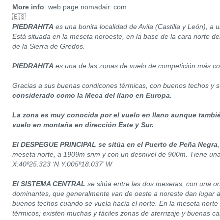
More info
: web page nomadair. com
🇪🇸
PIEDRAHITA
es una bonita localidad de Avila (Castilla y León), a
Está situada en la meseta noroeste, en la base de la cara norte del
de la Sierra de Gredos.
PIEDRAHITA
es una de las zonas de vuelo de competición más c
Gracias a sus buenas condicones térmicas, con buenos techos y 
considerado como la Meca del llano en Europa.
La zona es muy conocida por el vuelo en llano aunque también
vuelo en montaña en dirección Este y Sur.
El DESPEGUE PRINCIPAL se sitúa en el Puerto de Peña Negra
meseta norte, a 1909m snm y con un desnivel de 900m. Tiene una g
X:40º25.323 ‘N Y:005º18.037’ W
El SISTEMA CENTRAL
se sitúa entre las dos mesetas, con una or
dominantes, que generalmente van de oeste a noreste dan lugar 
buenos techos cuando se vuela hacia el norte. En la meseta norte
térmicos; existen muchas y fáciles zonas de aterrizaje y buenas ca