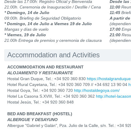
Desde las 17:00h: Registro Oficial y Bienvenida
Desde las 
21:00h. Ceremonia de Inauguración / Desfile / Cena
11:00
Reuni
* Domingo, 14 de Julio
11:45
Brief
09:00h. Briefing de Seguridad Obligatorio
A partir de
* Domingo, 14 de Julio a Viernes 19 de Julio
(dependien
Mangas y días de vuelo
17:00
Empie
* Viernes, 19 de Julio
21:00
Resul
21:00h Entrega de premios y ceremonia de clausura
(dependiend
Accommodation and Activities
ACCOMMODATION AND RESTAURANT
ALOJAMIENTO Y RESTAURANTE
Hostal Gran Duque, Tel.: +34 920 360 830
https://hostalgranduque
Hotel Rural Cayetana, Tel.: +34 920 360 709 // +34 692 13 90 04
h
Hostal Goya, Tel.: +34 920 360 720
http://hostaldegoya.com/
Hotel La Casona S.XVIII, Tel.: +34 920 360 362
http://hotel-lacas
Hostal Jesús, Tel.: +34 920 360 848
BED AND BREAKFAST (HOSTEL)
ALBERGUE Y DESAYUNO
Albergue "Gabriel y Galán", Pza. Julio de la Calle, s/n. Tel.: +34 