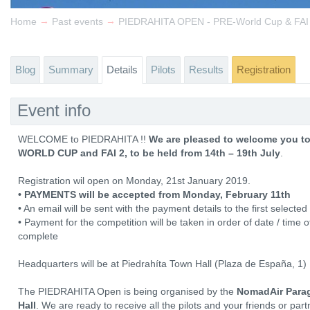
→
→
Home
Past events
PIEDRAHITA OPEN - PRE-World Cup & FAI
Blog
Summary
Details
Pilots
Results
Registration
Event info
WELCOME to PIEDRAHITA !!
We are pleased to welcome you t
WORLD CUP and FAI 2, to be held from 14th – 19th July
.
Registration wil open on Monday, 21st January 2019.
• PAYMENTS will be accepted from Monday, February 11th
• An email will be sent with the payment details to the first selected 
• Payment for the competition will be taken in order of date / time of
complete
Headquarters will be at Piedrahíta Town Hall (Plaza de España, 1)
The PIEDRAHITA Open is being organised by the
NomadAir Parag
Hall
. We are ready to receive all the pilots and your friends or part