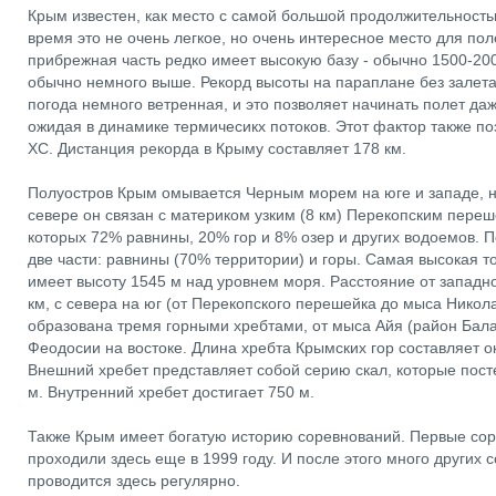
Крым известен, как место с самой большой продолжительностью
время это не очень легкое, но очень интересное место для по
прибрежная часть редко имеет высокую базу - обычно 1500-200
обычно немного выше. Рекорд высоты на параплане без залета
погода немного ветренная, и это позволяет начинать полет да
ожидая в динамике термичесикх потоков. Этот фактор также по
XC. Дистанция рекорда в Крыму составляет 178 км.
Полуостров Крым омывается Черным морем на юге и западе, н
севере он связан с материком узким (8 км) Перекопским переш
которых 72% равнины, 20% гор и 8% озер и других водоемов. 
две части: равнины (70% территории) и горы. Самая высокая то
имеет высоту 1545 м над уровнем моря. Расстояние от западн
км, с севера на юг (от Перекопского перешейка до мыса Никола
образована тремя горными хребтами, от мыса Айя (район Бала
Феодосии на востоке. Длина хребта Крымских гор составляет о
Внешний хребет представляет собой серию скал, которые пос
м. Внутренний хребет достигает 750 м.
Также Крым имеет богатую историю соревнований. Первые со
проходили здесь еще в 1999 году. И после этого много других
проводится здесь регулярно.