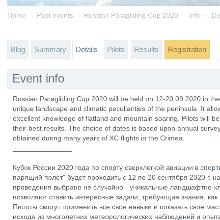
→
→
→
→
Home
Past events
Russian Paragliding Cup 2020
Info
De
Blog
Summary
Details
Pilots
Results
Registration
Event info
Russian Paragliding Cup 2020 will be held on 12-20.09.2020 in th
unique landscape and climatic peculiarities of the peninsula. It allo
excellent knowledge of flatland and mountain soaring. Pilots will be a
their best results. The choice of dates is based upon annual surv
obtained during many years of XC flights in the Crimea.
_______________
Кубок России 2020 года по спорту сверхлегкой авиации в спор
парящий полет" будет проходить с 12 по 20 сентября 2020 г. 
проведения выбрано не случайно - уникальные ландшафтно-к
позволяют ставить интересные задачи, требующие знания, как 
Пилоты смогут применить все свое навыки и показать свое ма
исходя из многолетних метеорологических наблюдений и опыт