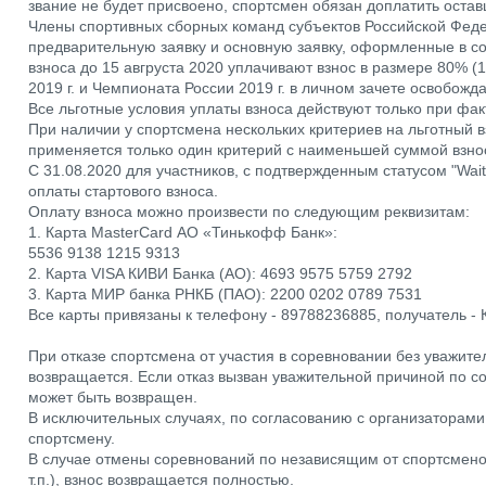
звание не будет присвоено, спортсмен обязан доплатить остав
Члены спортивных сборных команд субъектов Российской Фед
предварительную заявку и основную заявку, оформленные в со
взноса до 15 авгруста 2020 уплачивают взнос в размере 80% (
2019 г. и Чемпионата России 2019 г. в личном зачете освобожд
Все льготные условия уплаты взноса действуют только при факт
При наличии у спортсмена нескольких критериев на льготный взн
применяется только один критерий с наименьшей суммой взнос
С 31.08.2020 для участников, с подтвержденным статусом "Wai
оплаты стартового взноса.
Оплату взноса можно произвести по следующим реквизитам:
1. Карта MasterCard АО «Тинькофф Банк»:
5536 9138 1215 9313
2. Карта VISA КИВИ Банка (АО): 4693 9575 5759 2792
3. Карта МИР банка РНКБ (ПАО): 2200 0202 0789 7531
Все карты привязаны к телефону - 89788236885, получатель -
При отказе спортсмена от участия в соревновании без уважите
возвращается. Если отказ вызван уважительной причиной по с
может быть возвращен.
В исключительных случаях, по согласованию с организаторами
спортсмену.
В случае отмены соревнований по независящим от спортсмено
т.п.), взнос возвращается полностью.