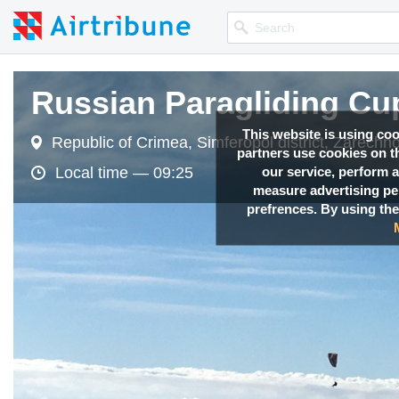
Russian Paragliding Cu
Russian Paragliding Cu
Russian Paragliding Cu
This website is using co
Republic of Crimea, Simferopol district, Zarechno
Republic of Crimea, Simferopol district, Zarechno
Republic of Crimea, Simferopol district, Zarechno
partners use cookies on th
our service, perform a
Local time —
Local time —
Local time —
09:25
09:25
09:25
measure advertising p
prefrences. By using the