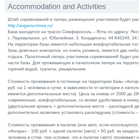
Accommodation and Activities
Штаб соревнований и лагерь размещения участников будет рас
http://angaracrimea.ru/
База находится на трассе Симферополь – Ялта по адресу: Ре
с. Перевальное, ул. Юбилейная, 3. Координаты: 44.845349, 34
На территории базы имеется небольшая комфортабельная гост
базы довольно компактна, но очень ухожена, имеется два небо
отдыха. Палаточный лагерь участников соревнований будет ра
части базы. Для проживающих в палаточном лагере на террит
горячей водой, туалеты, умывальники.
Стоимость проживания в гостинице на территории базы «Ангара
руб. на 1 человека в сутки, в зависимости от категории и нап
имеются дополнительные места). Цена за номер от 2000 до 280
современные, комфортабельные, со всеми удобствами в номер
(двуспальная кровать + дополнительное место – раскладной д
дополнительно возможно установить раскладушку (стоимость – 4
Стоимость проживания в палатке (или авто, если используется
«Ангара» - 100 руб. с одной палатки (авто) + 50 руб. за каждо
человека в сутки, при условии, что в палатке (авто) проживает 