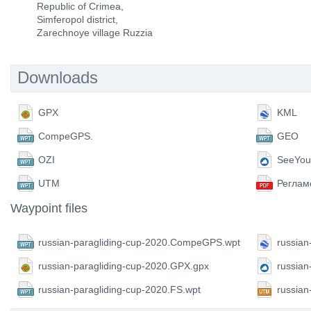
Republic of Crimea,
Simferopol district,
Zarechnoye village Ruzzia
Downloads
GPX
KML
CompeGPS.
GEO
OZI
SeeYou
UTM
Реглам
Waypoint files
russian-paragliding-cup-2020.CompeGPS.wpt
russian
russian-paragliding-cup-2020.GPX.gpx
russian
russian-paragliding-cup-2020.FS.wpt
russian